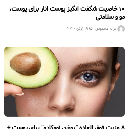
۱۰ خاصیت شگفت انگیز پوست انار برای پوست،
مو و سلامتی
ترانه محمودی
19 ژوئن 2020
۸ مزیت فوق العاده “روغن آووکادو” برای پوست +