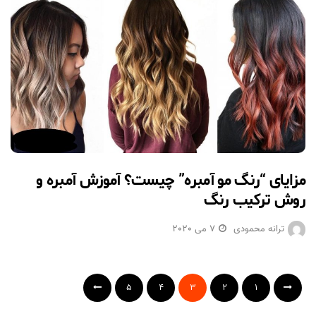
مزایای “رنگ مو آمبره” چیست؟ آموزش آمبره و
روش ترکیب رنگ
ترانه محمودی
7 می 2020
5
4
3
2
1