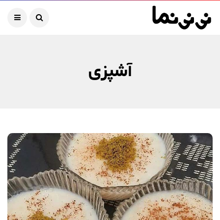
آشپزی