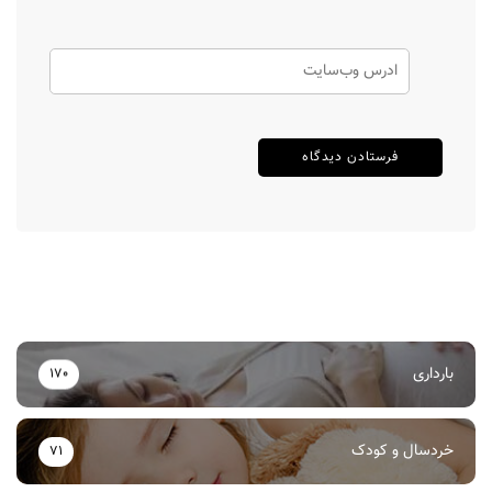
بارداری
170
خردسال و کودک
71