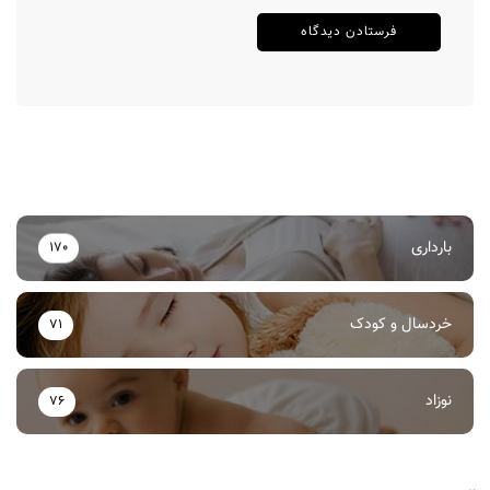
بارداری
170
خردسال و کودک
71
نوزاد
76