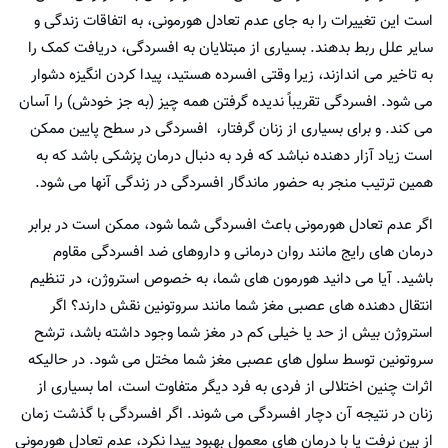
است این تغییرات را به جای عدم تعادل هورمونی، به اتفاقات زندگی و
سایر علل ربط بدهند. بسیاری از مبتلایان به افسردگی، دریافت کمک را
به تاخیر می اندازند، زیرا وقتی افسرده هستید، پیدا کردن انگیزه دشوار
می شود. افسردگی تقریباً ندیده گرفتن همه چیز (به جز خودش) را آسان
می کند. و برای بسیاری از زنان گرفتار، افسردگی در سطح پایین ممکن
است زیاد آزار دهنده نباشد که فرد به دنبال درمان پزشکی باشد که به
همین ترتیب منجر به حضور ماندگار افسردگی در زندگی آنها می شود.
اگر عدم تعادل هورمونی باعث افسردگی شما شود، ممکن است در برابر
درمان های رایج مانند روان درمانی و داروهای ضد افسردگی مقاوم
باشید. آیا می دانید هورمون های شما، به خصوص استروژن، در تنظیم
انتقال دهنده های عصبی مغز شما مانند سروتونین نقش دارند؟ اگر
استروژن بیش از حد یا خیلی کم در مغز شما وجود داشته باشد، ترشح
سروتونین توسط سلول های عصبی مغز شما مختل می شود. در حالیکه
اثرات چنین اختلالی از فردی به فرد دیگر متفاوت است، اما بسیاری از
زنان در نتیجه آن دچار افسردگی می شوند. اگر افسردگی با گذشت زمان
از بین نرفت یا با درمان های معمول بهبود پیدا نکرد، عدم تعادل هورمونی