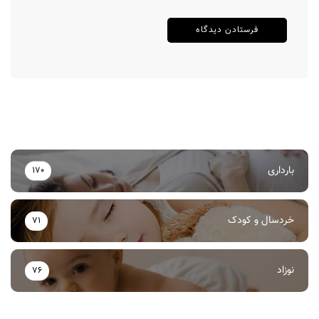
بارداری
170
خردسال و کودک
71
نوزاد
76