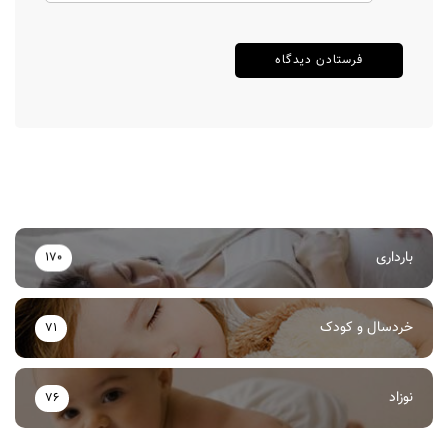
بارداری
170
خردسال و کودک
71
نوزاد
76