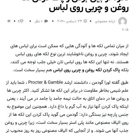
روغن و چربی روی لباس
ترانه محمودی
23 دسامبر 2020
0 نظر
1
2.1k
از میان تمامی لکه ها و آلودگی هایی که ممکن است برای لباس های
ایجاد شوند، چربی و روغن ناخوشایند ترین نوع لکه های روی لباس
هستند. نه تنها این لکه ها روی لباس تان خیلی جلب توجه می کنند،
بلکه
پاک کردن لکه روغن و چربی روی لباس
هم بسیار سخت است.
طبق گفته لورا گودمن ، دانشمند ارشد Procter & Gamble ، شما باید از
علم شیمی بخاطر مقاومت در برابر این لکه ها تشکر کنید. اکثر چربی ها
و روغن ها در دمای اتاق به حالت نیمه جامد یا جامد در می آیند ، یعنی
اینکه پاک کردن آنها نیاز به آب گرم یا داغ دارد. همچنین این موضوع به
جنس پارچه نیز بستگی دارد: گودمن می گوید پاک کردن این لکه ها از
روی الیاف مصنوعی مانند پلی استر بسیار سخت است، زیرا چربی و روغن
جذب آنها می شوند. و از آنجایی که الیاف مصنوعی روز به روز محبوب تر