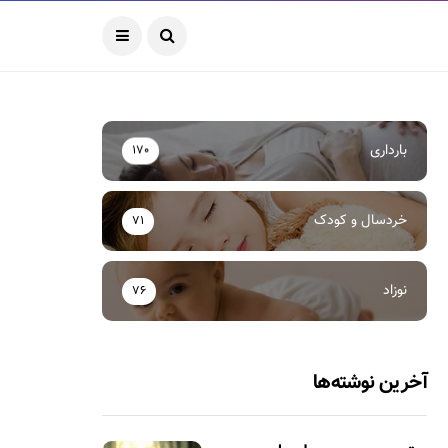
بارداری
170
خردسال و کودک
71
نوزاد
76
آخرین نوشته‌ها