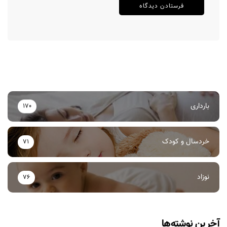
بارداری
170
خردسال و کودک
71
نوزاد
76
آخرین نوشته‌ها