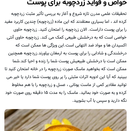
خواص و فواید زردچوبه برای پوست
تحقیقات علمی مدرن تازه شروع و آغاز به بررسی تأثیر مثبت زردچوبه
کرده اند ، اما بسیاری معتقدند که این ماده (زردچوبه) چندین کاربرد مفید
را برای پوست داراست. الان زردچوبه را امتحان کنید. زردچوبه حاوی
خواصی است که به درخشش طبیعی کمک می کند. زردچوبه حاوی آنتی
اکسیدان ها و مواد ضد التهابی است.این ویژگی ها ممکن است که
درخشندگی و شادابی را برای پوست به ارمغان بیاورند.زردچوبه همچنین
ممکن است با درخشش طبیعیش پوست شما را زنده و احیا کند.شما
ممکن است که بخواهید ماسک صورت زردچوبه را در خانه امتحان کنید تا
ببینید که آیا این ادویه اثرات مثبتی را یر روی پوست شما دارد یا خیر.می
توانید مقادیر کمی از ماست یونانی ، عسل و زردچوبه را با هم مخلوط
کرده و به صورت خود بمالید. ماسک را به مدت ۱۵ دقیقه روی صورت خود
نگه دارید و سپس با آب بشویید.