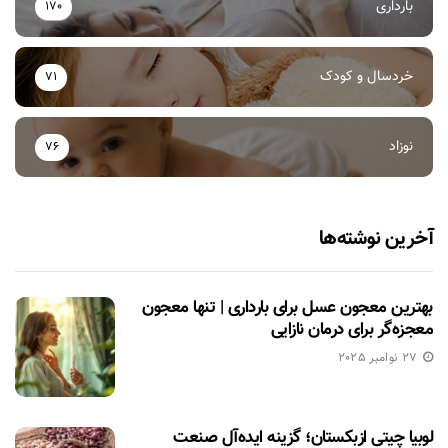
بارداری
170
خردسال و کودک
71
نوزاد
76
آخرین نوشته‌ها
بهترین معجون عسل برای بارداری | تنها معجون
معجزه‌گر برای درمان نازایی
27 نوامبر 2025
لوبیا چیتی ازبکستان؛ گزینه ایده‌آل صنعت