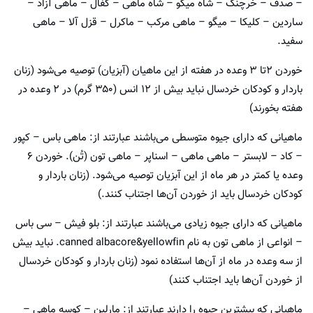
– صدف – خرچنگ – شاه میگو – شاه ماهی – کفال – ماهی آزاد –
ساردین – کلیکا – میگو – ماهی مرکب – ماکرل – قزل آلا – ماهی
سفید.
خوردن ۲تا ۳ وعده در هفته از این ماهیان (آبزیان) توصیه می‌شود (زنان
باردار و کودکان خردسال نباید بیش از ۱۲ انس (۳۵۰ گرم) در ۲ وعده در
هفته بخورند)
ماهیانی که دارای جیوه متوسطی می‌باشند عبارتند از: ماهی باس – کپور
– کاد – لابستر – ماهی ماهی – اسناپر – ماهی تون (تُن). خوردن ۶
وعده یا کمتر در هر ماه از این آبزیان توصیه می‌شود. (زنان باردار و
کودکان خردسال باید از خوردن آن‌ها اجتناب کنند.)
ماهیانی که دارای جیوه زیادی می‌باشند عبارتند از: بلو فیش – سی باس
– انواعی از ماهی تون به نام canned albacore&yellowfin. نباید بیش
از سه وعده در ماه از آن‌ها استفاده نمود (زنان باردار و کودکان خردسال
از خوردن آن‌ها باید اجتناب کنند)
ماهیانی که بیشترین جیوه را دارند عبارتند از: مارلین – کوسه ماهی –