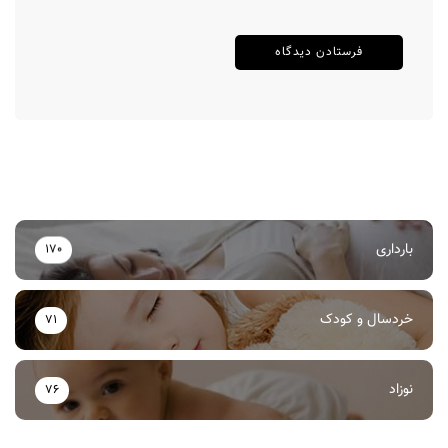
بارداری
170
خردسال و کودک
71
نوزاد
76