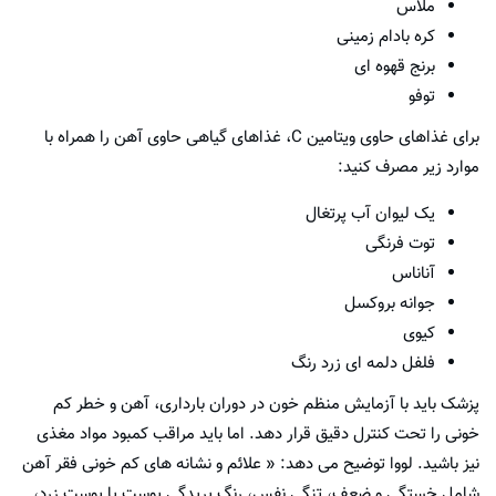
ملاس
کره بادام زمینی
برنج قهوه ای
توفو
برای غذاهای حاوی ویتامین C، غذاهای گیاهی حاوی آهن را همراه با
موارد زیر مصرف کنید:
یک لیوان آب پرتغال
توت فرنگی
آناناس
جوانه بروکسل
کیوی
فلفل دلمه ای زرد رنگ
پزشک باید با آزمایش منظم خون در دوران بارداری، آهن و خطر کم
خونی را تحت کنترل دقیق قرار دهد. اما باید مراقب کمبود مواد مغذی
نیز باشید. لووا توضیح می دهد: « علائم و نشانه های کم خونی فقر آهن
شامل خستگی و ضعف، تنگی نفس، رنگ پریدگی پوست یا پوست زرد،