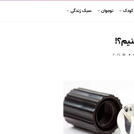
 کودک
نوجوان
سبک زندگی
یم؟!
3.2k