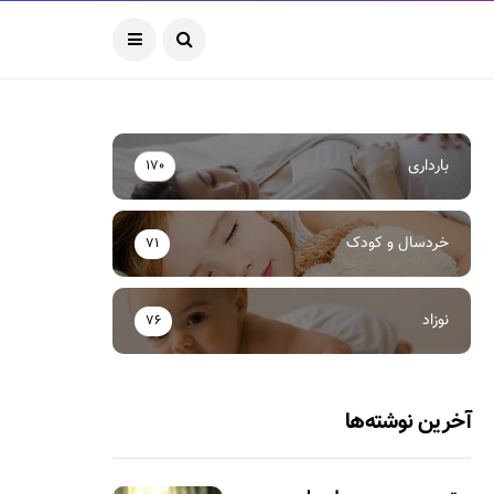
بارداری
170
خردسال و کودک
71
نوزاد
76
آخرین نوشته‌ها