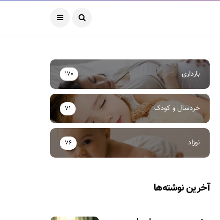
بارداری
170
خردسال و کودک
71
نوزاد
76
آخرین نوشته‌ها