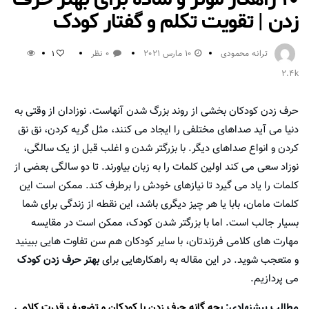
زدن | تقویت تکلم و گفتار کودک
ترانه محمودی
10 مارس 2021
0 نظر
1
2.4k
حرف زدن کودکان بخشی از روند بزرگ شدن آنهاست. نوزادان از وقتی به
دنیا می آید صداهای مختلفی را ایجاد می کنند، مثل گریه کردن، نق نق
کردن و انواع صداهای دیگر. با بزرگتر شدن و اغلب قبل از یک سالگی،
نوزاد سعی می کند اولین کلمات را به زبان بیاورند. تا دو سالگی بعضی از
کلمات را یاد می گیرد تا نیازهای خودش را برطرف کند. ممکن است این
کلمات مامان، بابا یا هر چیز دیگری باشد، این نقطه از زندگی برای شما
بسیار جالب است. اما با بزرگتر شدن کودک، ممکن است در مقایسه
مهارت های کلامی فرزندتان، با سایر کودکان هم سن تفاوت هایی ببینید
و متعجب شوید. در این مقاله به راهکارهایی برای
بهتر حرف زدن کودک
می پردازیم.
مطالب پیشنهادی:
بچه گانه حرف زدن با کودکان و تضعیف قدرت کلامی