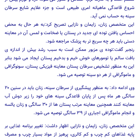
شروع قاعدگی ماهیانه امری طبیعی است و جزء علایم شایع سرطان
سينه به حساب نمی آید.
این متخصص زنان، زایمان و نازایی تصریح کرد:به هر حال به محض
احساس یافتن توده ای جدید در پستان یا ضخامت و لمس آن در معاینه
دستی باید هر چه سریع تر به پزشک مراجعه شود.
رنجبر گفت:توده ی مزبور ممکن است به سبب رشد بیش از اندازه ی
بافت سالم یا تومورهای خوش خیم و بدخیم پستان ایجاد می شود بنابر
این به منظور تشخیص سرطان پستان معاینه فیزیکی پستان، سونوگرافی
و ماموگرافی از هر دو سینه توصیه می شود.
وی ادامه داد: به منظور پیشگیری از سرطان سینه، زنان باید در سنین ۲۰
سالگی هر ماه پس از پایان قاعدگی سینه های خود را زیر دوش آب
معاینه کنند همچنین معاینه مرتب پستان ها از ۳۰ سالگی و زنان یائسه
و انجام ماموگرافی اجباری از ۳۹ سالگی توصیه می شود.
این متخصص زنان، زایمان و نازایی اظهار داشت: تغییر برنامه غذایی بر
پایه غذاهای کم چرب و کم کالری، پرهیز از مواد بسیار چرب و مصرف