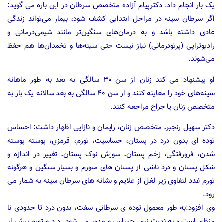
یک بار انجام داد. دکترپیام آزاده متخصص سرطان در این باره می گوید:
اگر سرطان سینه در مراحل ابتدایی کشف شود، بیمار می‌تواند زندگی
عادی داشته باشد و به درمان‌های سنگین‌تر مانند شیمی‌درمانی و
رادیوتراپی (پرتودرمانی) نیاز نیست حتی سینه‌ها و تخمدان‌ها هم حفظ
می‌شوند.
او پیشنهاد می کند زنان از سن ۳۰ سالگی به بعد به طور ماهانه
سینه‌های خود را معاینه کنند و از سن ۴۰ سالگی به بعد سالانه یک بار به
متخصص زنان یا جراح مراجعه کنند.
دکتر سهیل رنجبر، متخصص زنان، زایمان و نازایی اظهار داشت: احساس
توده ای بدون درد در پستان، حساسیت، تورم، قرمزی، پوسته پوسته
شدن، فرورفتگی، زخم پستان، سوزش نوک پستان، تغییر در اندازه و
شکل پستان و درد ناشی از پستان های متورم و بسیار سنگین و هرگونه
تورم غدد لنفاوی زیر لغل از علایم و نشانه های سرطان سينه به شمار می
رود.
وی افزود:به طور معمول توده ی سرطانی سفت، بدون درد تا حدودی نا
منظم است و به ندرت نرم، حساس و مدور می شود، درد و تورم بیش از