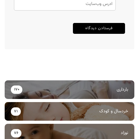
بارداری
170
خردسال و کودک
71
نوزاد
76