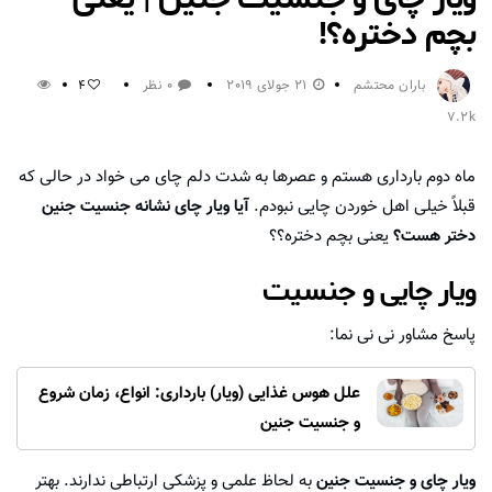
بچم دختره؟!
باران محتشم
21 جولای 2019
0 نظر
4
7.2k
ماه دوم بارداری هستم و عصرها به شدت دلم چای می خواد در حالی که
قبلاً خیلی اهل خوردن چایی نبودم.
آیا ویار چای نشانه جنسیت جنین
دختر هست؟
یعنی بچم دختره؟؟
ویار چایی و جنسیت
پاسخ مشاور نی نی نما:
علل هوس غذایی (ویار) بارداری: انواع، زمان شروع
و جنسیت جنین
ویار چای و جنسیت جنین
به لحاظ علمی و پزشکی ارتباطی ندارند. بهتر