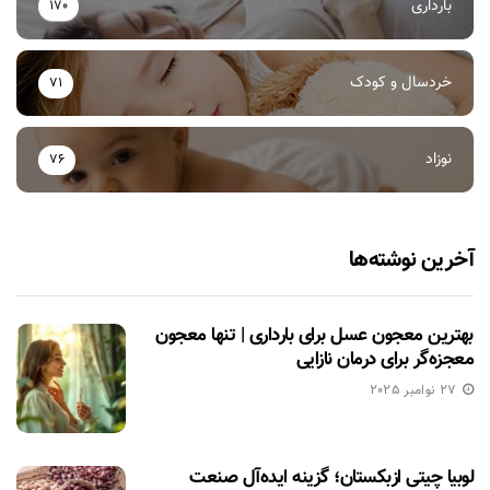
بارداری
170
خردسال و کودک
71
نوزاد
76
آخرین نوشته‌ها
بهترین معجون عسل برای بارداری | تنها معجون
معجزه‌گر برای درمان نازایی
27 نوامبر 2025
لوبیا چیتی ازبکستان؛ گزینه ایده‌آل صنعت