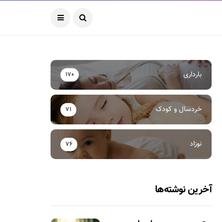
بارداری
170
خردسال و کودک
71
نوزاد
76
آخرین نوشته‌ها