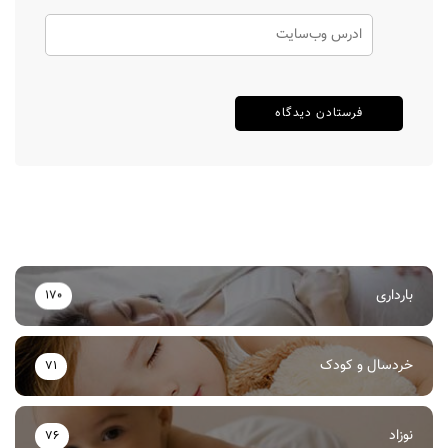
بارداری
170
خردسال و کودک
71
نوزاد
76