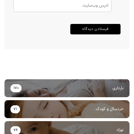
بارداری
170
خردسال و کودک
71
نوزاد
76