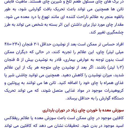
در برگ های چای مسئول طعم تلخ و شیرین چای هستند. ماهیت قابض
تانن ها همچنین می تواند باعث تحریک بافت گوارشی شود، به طور
بالقوه منجر به علائم ناراحت کننده ای مانند تهوع یا درد معده می شود.
مقدار چای مورد نیاز برای داشتن این اثر بسته به شخص می تواند به طرز
چشمگیری تغییر کند.
افراد حساس تر ممکن است بعد از نوشیدن حداقل ۱-۲ فنجان (۲۴۰-۴۸۰
میلی لیتر) چای، این علائم را تجربه کنند، در حالی که دیگران ممکن
است بدون توجه به عوارض بیماری، قادر به نوشیدن بیش از ۵ فنجان
(۱٫۲ لیتر) باشند. اگر بعد از نوشیدن چای متوجه هر یک از این علائم
شدید، میزان نوشیدن را کاهش دهید. همچنین می توانید چاشنی شیر یا
غذای همراه با چای خود را اضافه کنید. تانن ها می توانند به پروتئین و
کربوهیدرات موجود در مواد غذایی متصل شوند، که می تواند تحریک
دستگاه گوارش را به حداقل برساند.
سوزش معده با خوردن چای زیاد در دوران بارداری
کافئین موجود در چای ممکن است باعث سوزش معده یا علائم ریفلاکس
اسید موجود در بدن شود. تحقیقات نشان می دهد که کافئین می تواند