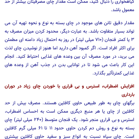
گیاهخواری را دنبال کنید، ممکن است مقدار چای مصرفیتان بیشتر از حد
معمول باشد.
مقدار دقیق تانن های موجود در چای بسته به نوع و نحوه تهیه آن می
تواند بسیار متفاوت باشد. به عبارت دیگر، محدود کردن میزان مصرف به
۳ یا کمتر فنجان (۷۱۰ میلی لیتر) در روز به احتمال زیاد دامنه ای مطمئن
برای اکثر افراد است. اگر کمبود آهن دارید اما هنوز از نوشیدن چای لذت
می برید، در مورد مصرف آن بین وعده های غذایی احتیاط کنید. انجام
این کار باعث می شود تا در توانایی بدن در جذب آهن از وعده های
غذایی کمترتأثیر بگذارد.
افزایش اضطراب، استرس و بی قراری با خوردن چای زیاد در دوران
بارداری
برگهای چای به طور طبیعی حاوی کافئین هستند. مصرف بیش از حد
کافئین از چای یا هر منبع دیگری ممکن است به احساس اضطراب،
استرس و بی قراری منجر شود. یک فنجان متوسط ​​(۲۴۰ میلی لیتر) چای
بسته به نوع و روش دم کردن حاوی حدود ۱۱ تا ۶۱ میلی گرم کافئین
است. چای سیاه نسبت به انواع سبز و سفید حاوی کافئین بیشتری