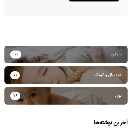
بارداری
170
خردسال و کودک
71
نوزاد
76
آخرین نوشته‌ها