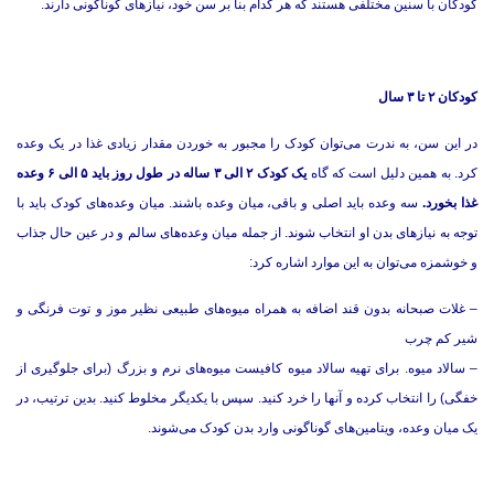
کودکان با سنین مختلفی هستند که هر کدام بنا بر سن خود، نیازهای گوناگونی دارند.
کودکان ۲ تا ۳ سال
در این سن، به ندرت می‌توان کودک را مجبور به خوردن مقدار زیادی غذا در یک وعده
کرد. به همین دلیل است که گاه
یک کودک ۲ الی ۳ ساله در طول روز باید ۵ الی ۶ وعده
غذا بخورد.
سه وعده باید اصلی و باقی، میان وعده باشند. میان وعده‌های کودک باید با
توجه به نیازهای بدن او انتخاب شوند. از جمله میان وعده‌های سالم و در عین حال جذاب
و خوشمزه می‌توان به این موارد اشاره کرد:
– غلات صبحانه بدون قند اضافه به همراه میوه‌های طبیعی نظیر موز و توت فرنگی و
شیر کم چرب
– سالاد میوه. برای تهیه سالاد میوه کافیست میوه‌های نرم و بزرگ (برای جلوگیری از
خفگی) را انتخاب کرده و آنها را خرد کنید. سپس با یکدیگر مخلوط کنید. بدین ترتیب، در
یک میان وعده، ویتامین‌های گوناگونی وارد بدن کودک می‌شوند.