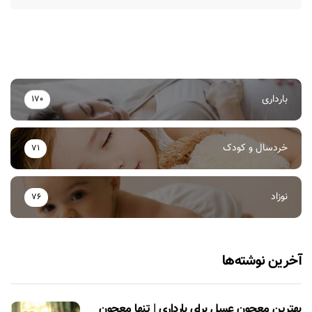
بارداری
170
خردسال و کودک
71
نوزاد
76
آخرین نوشته‌ها
بهترین معجون عسل برای بارداری | تنها معجون