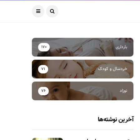
بارداری
170
خردسال و کودک
71
نوزاد
76
آخرین نوشته‌ها