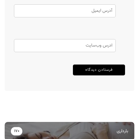
بارداری
170