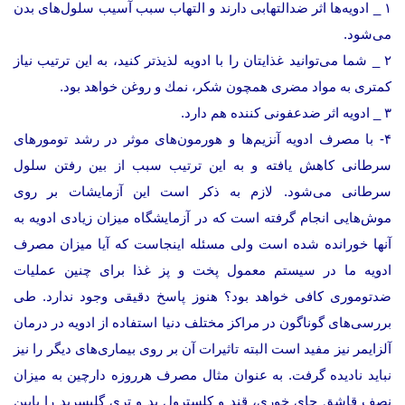
۱ _ ادویه‌ها اثر ضدالتهابی دارند و التهاب سبب آسیب سلول‌های بدن
می‌شود.
۲ _ شما می‌توانید غذایتان را با ادویه لذیذتر كنید، به این ترتیب نیاز
كمتری به مواد مضری همچون شكر، نمك و روغن خواهد بود.
۳ _ ادویه اثر ضدعفونی كننده هم دارد.
۴- با مصرف ادویه آنزیم‌ها و هورمون‌های موثر در رشد تومورهای
سرطانی كاهش یافته و به این ترتیب سبب از بین رفتن سلول
سرطانی می‌شود. لازم به ذكر است این آزمایشات بر روی
موش‌هایی انجام گرفته است كه در آزمایشگاه میزان زیادی ادویه به
آنها خورانده شده است ولی مسئله اینجاست كه آیا میزان مصرف
ادویه ما در سیستم معمول پخت و پز غذا برای چنین عملیات
ضدتوموری كافی خواهد بود؟ هنوز پاسخ دقیقی وجود ندارد. طی
بررسی‌های گوناگون در مراكز مختلف دنیا استفاده از ادویه در درمان
آلزایمر نیز مفید است البته تاثیرات آن بر روی بیماری‌های دیگر را نیز
نباید نادیده گرفت. به عنوان مثال مصرف هرروزه دارچین به میزان
نصف قاشق چای خوری، قند و كلسترول بد و تری گلیسرید را پایین