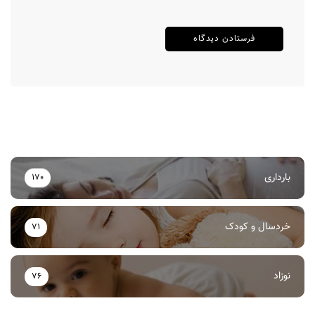
بارداری
170
خردسال و کودک
71
نوزاد
76