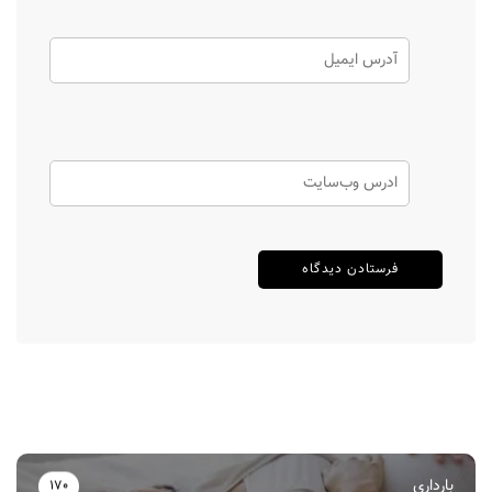
بارداری
170