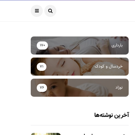
بارداری
170
خردسال و کودک
71
نوزاد
76
آخرین نوشته‌ها