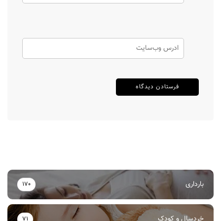
بارداری
170
خردسال و کودک
71