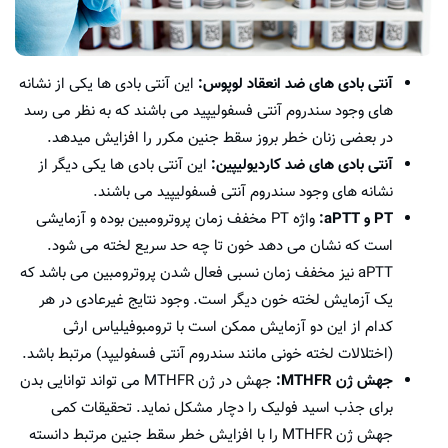
آنتی بادی های ضد انعقاد لوپوس:
این آنتی بادی ها یکی از نشانه
های وجود سندروم آنتی فسفولیپید می باشند که به نظر می رسد
در بعضی زنان خطر بروز سقط جنین مکرر را افزایش میدهد.
آنتی بادی های ضد کاردیولیپین:
این آنتی بادی ها یکی دیگر از
نشانه های وجود سندروم آنتی فسفولیپید می باشند.
PT و aPTT:
واژه PT مخفف زمان پروترومبین بوده و آزمایشی
است که نشان می دهد خون تا چه حد سریع لخته می شود.
aPTT نیز مخفف زمان نسبی فعال شدن پروترومبین می باشد که
یک آزمایش لخته خون دیگر است. وجود نتایج غیرعادی در هر
کدام از این دو آزمایش ممکن است با ترومبوفیلیاس ارثی
(اختلالات لخته خونی مانند سندروم آنتی فسفولیپد) مرتبط باشد.
جهش ژن MTHFR:
جهش در ژن MTHFR می تواند توانایی بدن
برای جذب اسید فولیک را دچار مشکل نماید. تحقیقات کمی
جهش ژن MTHFR را با افزایش خطر سقط جنین مرتبط دانسته