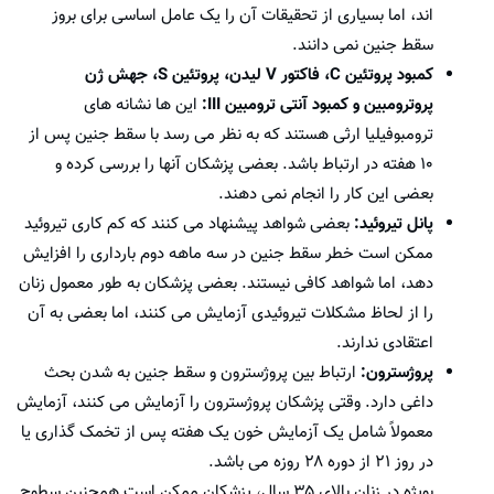
اند، اما بسیاری از تحقیقات آن را یک عامل اساسی برای بروز
سقط جنین نمی دانند.
کمبود پروتئین C، فاکتور V لیدن، پروتئین S، جهش ژن
پروترومبین و کمبود آنتی ترومبین III:
این ها نشانه های
ترومبوفیلیا ارثی هستند که به نظر می رسد با سقط جنین پس از
۱۰ هفته در ارتباط باشد. بعضی پزشکان آنها را بررسی کرده و
بعضی این کار را انجام نمی دهند.
پانل تیروئید:
بعضی شواهد پیشنهاد می کنند که کم کاری تیروئید
ممکن است خطر سقط جنین در سه ماهه دوم بارداری را افزایش
دهد، اما شواهد کافی نیستند. بعضی پزشکان به طور معمول زنان
را از لحاظ مشکلات تیروئیدی آزمایش می کنند، اما بعضی به آن
اعتقادی ندارند.
پروژسترون:
ارتباط بین پروژسترون و سقط جنین به شدن بحث
داغی دارد. وقتی پزشکان پروژسترون را آزمایش می کنند، آزمایش
معمولاً شامل یک آزمایش خون یک هفته پس از تخمک گذاری یا
در روز ۲۱ از دوره ۲۸ روزه می باشد.
بویژه در زنان بالای ۳۵ سال، پزشکان ممکن است همچنین سطوح