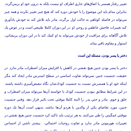
تغيير رفتار همسر يا اتفاق‌هاي جاري اطراف او نيست بلكه به درون خود او برمي‌گردد.
بنابراين مدام بايد اين موضوع را با خودش دوره كند كه هيچ چيز تغيير نكرده و همه چيز
مي‌تواند در فاصله كوتاهي به حالت اول برگردد. مادر بايد تلاش كند به خودش يادآوري
كند تغييرات فاحش عاطفي و روحي او در اين دوران كاملا طبيعي است و در عوض يك
تلاش آگاهانه براي مراقبت از خودش مي‌تواند به او كمك كند تا در اين دوران پريشاني،
استوار و مقاوم باقي بماند.
دختر يا پسر بودن، مسئله اين است
دختر يا پسر بودن جنين هيچ نقشي در كاهش يا افزايش ميزان اضطراب مادر ندارد. در
حقيقت جنسيت جنين نمي‌تواند تفاوت اساسي در سطح استرس مادر ايجاد كند مگر
اينكه خود او يا همسرش نسبت به جنسيت كودك‌شان نگاه تبعيض‌آميزي داشته باشند.
در اين شرايط مطابق نبودن جنسيت كودك با خواسته آن‌ها مي‌تواند ميزان اضطراب و
خلق و خوي مادر و حتي پدر را البته كاملا موقتي تحت تاثير قرار دهد. وقتي جنسيت
جنين، مورد تقاضاي يكي از والدين يا هردو آن‌ها نباشد، بديهي است آن‌ها يك دوره
موقتي غمگيني را طي مي‌كنند. به هر ترتيب بايد تاكيد كرد جنسيت جنين هيچ نقشي در
تغييرات هورموني مادر ندارد و تفاوت روحيات احتمالي، بيشتر ناشي از احساس