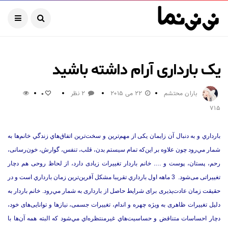
یک بارداری آرام داشته باشید
باران محتشم
22 می 2015
2 نظر
0
715
بارداري و به دنبال آن زايمان یکی از مهم‌ترین و سخت‌ترین اتفاق‌هاي زندگي خانم‌ها به
شمار مي‌رود چون علاوه بر این‌که تمام سیستم بدن، قلب، تنفس، گوارش، خون‌رسانی،
رحم، پستان، پوست و …. خانم باردار تغییرات زیادی دارد، از لحاظ روحی هم دچار
تغییراتی می‌شود. 3 ماهه اول بارداري تقريبا مشكل آفرين‌ترين زمان بارداري است و در
حقيقت زمان عادت‌پذیری برای شرایط حاصل از بارداری به شمار مي‌رود. خانم باردار به
دليل تغییرات ظاهری به ویژه چهره و اندام، تغییرات جسمی، نیازها و توانایی‌های خود،
دچار احساسات متناقض و حساسيت‌هاي غيرمنتظره‌اي مي‌شود که البته همه آن‌ها با