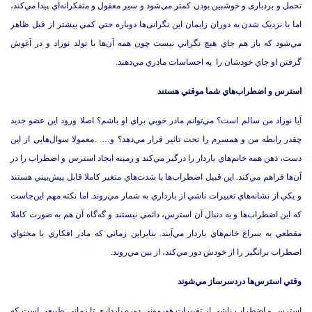
تحمل و بردباری و خوشبین بودن کمتر می‌شود و سیر معقول و متفکرانه‌اي پیدا مي‌كند،
اما با نزدیک شدن به دوران زایمان اين نگرانی‌ها دوباره حتي كمي ‌بيشتر از قبل ظاهر
مي‌شود که باز هم جاي هيچ نگراني نيست چون همه آن‌ها با تولد نوزاد و در آغوش
گرفتن او جاي خودشان را به احساسات مادري مي‌دهند.
استرس و اضطراب‌هاي شما موقتي هستند
آيا نوزاد من سالم است؟ مي‌توانم مادر خوبي براي او باشم؟ اصلا ورود اين عضو جديد
چقدر رابطه من و همسرم را تحت تاثير قرار مي‌دهد؟ و… .معمولا سوال‌هايي از اين
دست، ذهن همه خانم‌هاي باردار را درگير مي‌كند و زمينه ايجاد استرس و اضطراب را در
آن‌ها فراهم مي‌كند. اين قبيل اضطراب‌ها با شدت‌هاي متغير كاملا قابل پيش‌بيني هستند
و يكي از نشانه‌هاي تغييرات ناشي از بارداري به شمار مي‌روند. اما نكته مهم اين‌جاست
كه اين اضطراب‌ها و به دنبال آن استرس‌، دائمي نيستند و گه‌گاه آن هم به صورت كاملا
مقطعي به سراغ خانم‌هاي باردار مي‌آيند. بنابراين زماني كه مادر افكاري با محتواي
اضطراب برانگيز را از خودش دور مي‌كند، از بين مي‌روند.
وقتي استرس‌ها دردسرساز مي‌شوند
استرس‌ و اضطراب ناشي از تغييرات هورموني دوره بارداري تا زماني طبيعي است كه