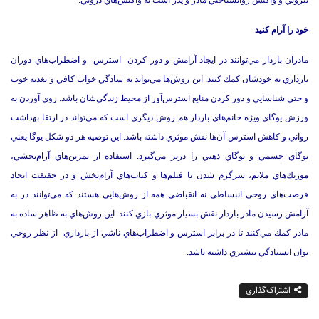
بيروني و واكنش روانشناختي مادر و پدر است نه واكنش‌هاي دروني.
خود را آرام كنيد
مادران باردار مي‌توانند در ايجاد آرامش و دور كردن استرس و اضطراب‌هاي دوران
بارداري به خودشان كمك كنند. اين روش‌ها مي‌تواند به سادگي خواب كافي و تغذيه خوب
و حتي شناسايي و دور كردن منابع استرس‌آور از محيط زندگي‌شان باشد. روي آوردن به
ورزش يوگاي ويژه خانم‌هاي باردار هم روش ديگري است كه مي‌تواند در ارتقا بهداشت
رواني و كاهش استرس آن‌ها نقش موثري داشته باشد. اين توصيه هر دو شكل يوگا يعني
يوگاي جسمي و يوگاي ذهني را دربر مي‌گيرد. استفاده از تمرين‌هاي آرام‌بخشي،
موزيك‌هاي ملايم، سرگرم شدن با فيلم‌ها و كتاب‌هاي آرام‌بخش و در حقيقت ايجاد
فرصت‌هاي روحي انبساطي نه انقباضي همه از روش‌هايي هستند كه مي‌توانند در به
آرامش رسيدن مادر باردار نقش بسيار موثري بازي كنند. اين روش‌هاي به ظاهر ساده به
مادر كمك مي‌كنند تا در برابر استرس و اضطراب‌هاي ناشي از بارداري از نظر روحي
توان ايستادگي بيشتري داشته باشد.
اشتراک‌گذاری