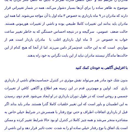
موضوع به ظاهر ساده را براي آن‌ها بسيار دشوار مي‌كند، همه در شمار تغييراتي قرار
دارند كه مادران در ۹ ماه بارداري به خصوص ۳ ماه اول با آن مواجه مي‌شوند. اما همه اين
مادران بايد بدانند اين تغييرات كاملا طبيعي بوده و ناشي از تغييرات هورموني هستند.
حالت ضعف عمومي، سرگيجه و در نتيجه احساس خستگي كه به خاطر تغيير ساعت
خواب به خصوص در 3 ماه اول بارداري اغلب با مادران باردار است هم از
مواردي است كه به اين حالت عدم‌تمركز دامن مي‌زند. اما از آنجا كه هيچ كدام از اين
حالت‌ها ماندگار نيستند مادران نبايد از اين بابت نگراني به خود راه بدهند.
با افزایش آگاهی به خودتان كمك كنيد
بدون شك خود مادر هم مي‌تواند نقش موثري در كنترل حساسيت‌هاي ناشي از بارداري
بازي كند. اولين و مهم‌ترين قدم در اين زمينه هم اطلاع و آگاهي كافي از تغييرات
جسمي و روحي است كه در طول دوران بارداري در او ايجاد مي‌شود. قدم دوم، رسيدن
به اين اطمينان و باور است كه اين تغيير خلقيات كاملا گذرا هستند. مادر بايد بداند اگر
قبل از بارداري اتفاقات اطراف و حتي نوع رفتار با همسرش در شرايط خيلي خاص به
مشاجره منجر مي‌شد و همه چيز كاملا در كنترل او بود حالا شرايط تغيير كرده و ممكن
است يك اتفاق يا نوع رفتار خيلي ساده او را به شدت تحت تاثير قرار دهد و اين ناشي از