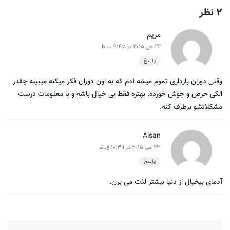
2 نظر
مریم
22 می 2015 در 9:47 ب.ظ
پاسخ
وقتی دوران بارداری تموم میشه آدم که به اون دوران فکر میکنه میبینه چقدر
الکی حرص و جوش خورده. بهتره فقط بی خیال باشه و با معلومات درست
مشکلاتشو برطرف کنه.
Aisan
23 می 2015 در 10:39 ق.ظ
پاسخ
آدمای بیخیال از دنیا بیشتر لذت می برن.