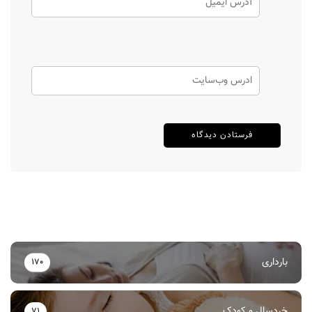
بارداری
170
خردسال و کودک
71