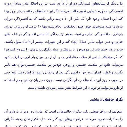
يكي ديگر از نشانه‌هاي افسردگي دوران بارداري است. در اين اختلال مادر مدام از دوره
افسردگي به دوره‌ شيدايي تغيير حالت مي‌دهد. اگر اين نشانه‌ها در خانم باردار بروز پيدا
كند اين احتمال وجود دارد كه يكي از ۱۰ درصد زناني باشد كه به افسردگي دوران
بارداري مبتلا مي‌شوند. چون طبق تحقيقات انجام شده تنها ۱۰ درصد از زنان در دوران
بارداري به افسردگي دچار مي‌شوند. به هر ترتيب اگر احساس افسردگي در عادت‌هاي
غذايي و حتي خواب مادر اختلال ايجاد كند و اين تغييرات بيشتر از ۲ ماه طول بكشد،
خانم باردار حتما بايد اين موضوع را با پزشك در ميان بگذارد و درمان را شروع كند، چرا
كه اگر مشكلات ناشي از سلامت عاطفي مادر باردار در دوران بارداري برطرف نشود
مي‌تواند علاوه بر سلامت جسمي و روحي خودش بر سلامت جسمي نوازد هم تاثير
بگذارد و خطر زايمان زودرس و افسردگي بعد از زايمان را هم افزايش دهد. البته حتي
در صورت بروز اين حالت‌ها هم جاي نگراني نيست چون هم روان‌درماني و هم استفاده
از دارو مي‌توانند در درمان اين شرايط نقش بسيار موثري داشته باشند.
نگران حافظه‌تان نباشيد
عدم تمركز و فراموشي‌ يكي ديگر از حالت‌هايي است كه مادران در دوران بارداري آن
را به كرات تجربه مي‌كنند. فراموشي‌هاي زودگذر كه شايد تكرارشان زمينه نگراني
مادران را فراهم كند و حتي كاهش قدرت تمركز تا جايي كه گاهي فكر كردن به يك