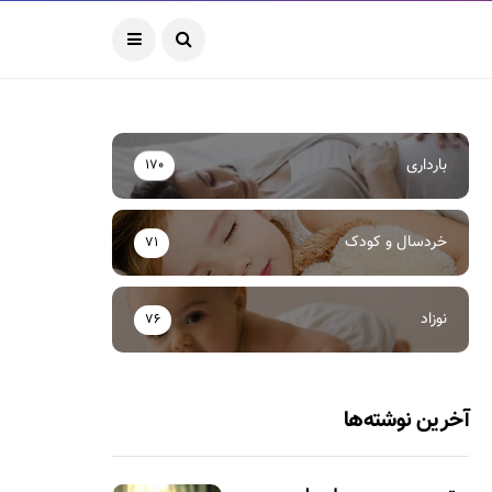
بارداری
170
خردسال و کودک
71
نوزاد
76
آخرین نوشته‌ها