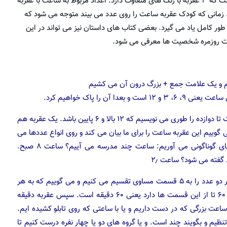
یکی دیگر از وسایل کاربردی و مفید در این باره، ساعت هایی است که ۳ عقربه با رنگ های متفاوت دارد. اعداد مربوط به ساعت با عقربه
 زمانی که کودک عقربه ساعت را روی عدد می بیند متوجه می شود که
ر کامل یاد می گیرد. بعضی کتاب های داستان نیز می تواند در این
فاقات روزمره شخصیت ها معرفی می شود.
کشیم و یک علامت جمع + بزرگ درون آن می کشیم
ن را پاک خواهیم کرد.
سپس دایره را به ۱۲ قسمت مساوی تقسیم می کنیم و اعداد یک تا دوازده را طوری می نویسیم که ۱۲ بالا و ۶ پایین باشد. یک عقربه هم
گوییم این عقربه ساعت را برای ما بیان می کند و روی انواع عددها می
گیریم تا کودک یا دانش آموزان آن ساعت را بگویند. مثال های گوناگونی می آوریم: ساعت چند مدرسه می آییم؟ ساعت ۸ صبح.
وقتی کامل یاد گرفتند به سراغ معرفی دقیقه می رویم. بین هر دو عدد را به ۵ قسمت مساوی تقسیم می کنیم و می گوییم که به هر
یک از این قسمت های کوچک، دقیقه می گویند و یک ساعت ۶۰ تا از این قسمت ها دارد یعنی ۶۰ دقیقه است. سپس عقربه دقیقه
عت بزرگی که در دست داریم و یا با ساعتی که روی تابلو کشیده ایم.
یم و بگویند چند است. و یا گروه های دو یا چهار نفره درست کنیم تا