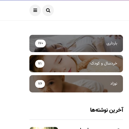
بارداری
170
خردسال و کودک
71
نوزاد
76
آخرین نوشته‌ها