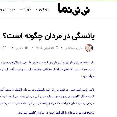
بارداری
نوزاد
خردسال و
یائسگی در مردان چگونه است؟
باران محتشم
15 ژوئن 2015
0 نظر
0
یک متخصص اورولوژی و آندرولوژی گفت: به‌طور طبیعی با بالارفتن سن مر
البته سرعت این کاهش در افراد مختلف متفاوت است و تحت‌تأثیر استرس ر
خواهد بود.
دکتر ناصر امیرجنتی درخصوص عارضه یائسگی در مردان اظهار داشت: آندروپو
مردان زمانی اتفاق می‌افتد که هر دو بیضه فرد در اثر تصادف از دست رفته ب
ترشح هورمون مردانه با افزایش سن در مردان کاهش می‌یابد