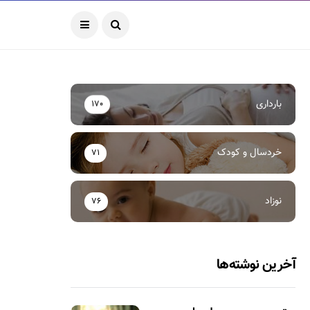
بارداری
170
خردسال و کودک
71
نوزاد
76
آخرین نوشته‌ها