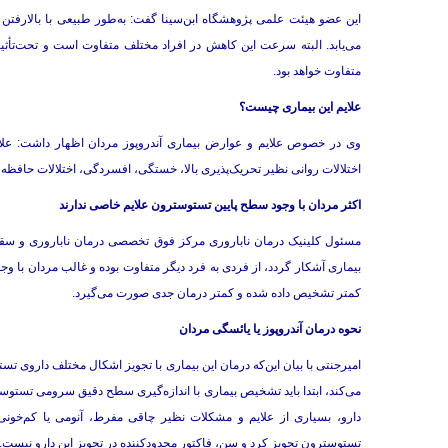
این عضو هیئت علمی ‌پژوهشگاه ابن‌سینا گفت: به‌طور طبیعی با بالارف
می‌یابد. البته سرعت این کاهش در افراد مختلف متفاوت است و تحت‌تأثیر
متفاوت خواهد بود.
علایم این بیماری چیست؟
وی در خصوص علایم و عوارض بیماری آندروپوز مردان اظهار داشت: علای
اختلالات روانی نظیر تحریک‌پذیری بالا، خستگی، افسردگی، اختلالات حافظه،
اکثر مردان با وجود سطح پایین تستوسترون علایم خاصی ندارند
مسئول کلینیک درمان ناباروری مرکز فوق تخصصی درمان ناباروری و سقط
بیماری آشکار ‌گردد، از فردی به فرد دیگر متفاوت بوده و غالب مردان با 
کمتر تشخیص داده شده و کمتر درمان جدی صورت می‌گیرد.
نحوه درمان آندروپوز یا یائسگی مردان
امیرجنتی با بیان این‌که درمان این بیماری با تجویز اشکال مختلف داروی تس
می‌کند، ابتدا باید تشخیص بیماری با اندازه‌گیری سطح دقیق سرومی تستو
دارو، بسیاری از علایم و مشکلات نظیر چاقی مفرط، آنومی یا کم‌خونی
تستوسترون تجویز کرد و سن، فاکتور محدودکننده در تجویز این دارو نیست.