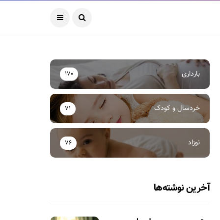
بارداری
170
خردسال و کودک
71
نوزاد
76
آخرین نوشته‌ها