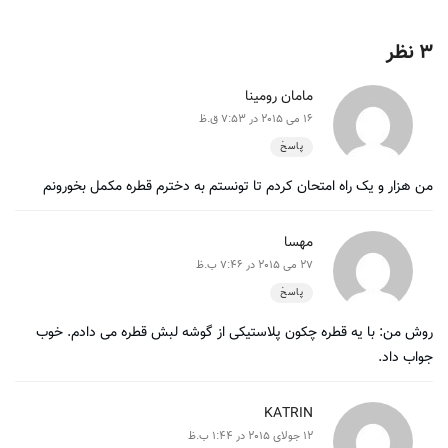
3 نظر
مامان رومینا
16 می 2015 در 7:53 ق.ظ
پاسخ
من هزار و یک راه امتحان کردم تا تونستم به دخترم قطره مکمل بخورونم
مهسا
27 می 2015 در 7:46 ب.ظ
پاسخ
روش من: با یه قطره چکون پلاستیکی از گوشه لبش قطره می دادم. خوب
جواب داد.
KATRIN
12 جولای 2015 در 1:44 ب.ظ