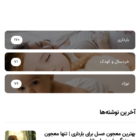
بارداری
170
خردسال و کودک
71
نوزاد
76
آخرین نوشته‌ها
بهترین معجون عسل برای بارداری | تنها معجون