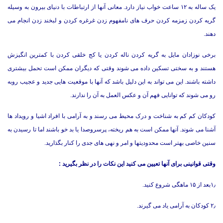
یک ساله به ۱۲ ساعت خواب نیاز دارد. معانی آنها از ارتباطات با دنیای بیرون به وسیله
گریه کردن زمزمه کردن حرف های نامفهوم زدن غرغره کردن و لبخند زدن انجام می
دهند.
برخی نوزادان مایل به گریه کردن ناله کردن یا کج خلقی کردن با کمترین انگیزش
هستند و به سختی تسکین داده می شوند وقتی که دیگران ممکن است تحمل بیشتری
داشته باشند. این می تواند به این دلیل باشد که آنها با موقعیت هایی جدید و عجیب روبه
رو می شوند که توانایی فهم آن و عکس العمل به آن را ندارند.
کودکان کم کم به شناخت و درک محیط می رسند و به آرامی با افراد اشیا و رویداد ها
آشنا می شوند. آنها ممکن است به هم ریخته، پرسروصدا یا بد خو باشند اما تا رسیدن به
سنین خاصی بهتر است محدودیتها و امر و نهی های جدی را کنار بگذارید.
وقتی قوانینی برای آنها تعیین می کنید این نکات را در نظر بگیرید :
۱٫بعد از ۱۵ ماهگی شروع کنید.
۲٫ کودکان به آرامی یاد می گیرند.