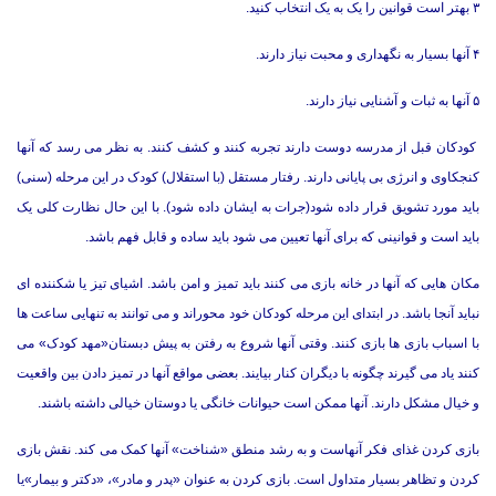
۳ بهتر است قوانین را یک به یک انتخاب کنید.
۴ آنها بسیار به نگهداری و محبت نیاز دارند.
۵ آنها به ثبات و آشنایی نیاز دارند.
کودکان قبل از مدرسه دوست دارند تجربه کنند و کشف کنند. به نظر می رسد که آنها
کنجکاوی و انرژی بی پایانی دارند. رفتار مستقل (با استقلال) کودک در این مرحله (سنی)
باید مورد تشویق قرار داده شود(جرات به ایشان داده شود). با این حال نظارت کلی یک
باید است و قوانینی که برای آنها تعیین می شود باید ساده و قابل فهم باشد.
مکان هایی که آنها در خانه بازی می کنند باید تمیز و امن باشد. اشیای تیز یا شکننده ای
نباید آنجا باشد. در ابتدای این مرحله کودکان خود محوراند و می توانند به تنهایی ساعت ها
با اسباب بازی ها بازی کنند. وقتی آنها شروع به رفتن به پیش دبستان«مهد کودک» می
کنند یاد می گیرند چگونه با دیگران کنار بیایند. بعضی مواقع آنها در تمیز دادن بین واقعیت
و خیال مشکل دارند. آنها ممکن است حیوانات خانگی یا دوستان خیالی داشته باشند.
بازی کردن غذای فکر آنهاست و به رشد منطق «شناخت» آنها کمک می کند. نقش بازی
کردن و تظاهر بسیار متداول است. بازی کردن به عنوان «پدر و مادر»، «دکتر و بیمار»یا