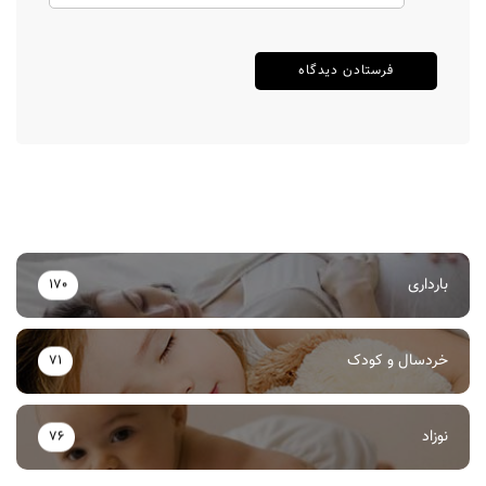
بارداری
170
خردسال و کودک
71
نوزاد
76