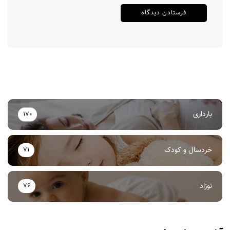
بارداری
170
خردسال و کودک
71
نوزاد
76