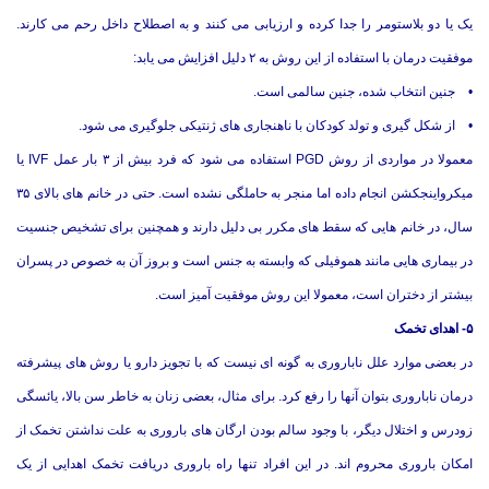
یک یا دو بلاستومر را جدا کرده و ارزیابی می کنند و به اصطلاح داخل رحم می کارند.
موفقیت درمان با استفاده از این روش به ۲ دلیل افزایش می یابد:
• جنین انتخاب شده، جنین سالمی است.
• از شکل گیری و تولد کودکان با ناهنجاری های ژنتیکی جلوگیری می شود.
معمولا در مواردی از روش PGD استفاده می شود که فرد بیش از ۳ بار عمل IVF یا
میکرواینجکشن انجام داده اما منجر به حاملگی نشده است. حتی در خانم های بالای ۳۵
سال، در خانم هایی که سقط های مکرر بی دلیل دارند و همچنین برای تشخیص جنسیت
در بیماری هایی مانند هموفیلی که وابسته به جنس است و بروز آن به خصوص در پسران
بیشتر از دختران است، معمولا این روش موفقیت آمیز است.
۵- اهدای تخمک
در بعضی موارد علل ناباروری به گونه ای نیست که با تجویز دارو یا روش های پیشرفته
درمان ناباروری بتوان آنها را رفع کرد. برای مثال، بعضی زنان به خاطر سن بالا، یائسگی
زودرس و اختلال دیگر، با وجود سالم بودن ارگان های باروری به علت نداشتن تخمک از
امکان باروری محروم اند. در این افراد تنها راه باروری دریافت تخمک اهدایی از یک