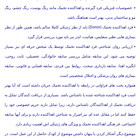
• خصوصیات فیزیکی فرد گیرنده و اهداکننده تخمک مانند رنگ پوست، رنگ چشم، رنگ
مو و ساختمان بدنی، بهتر است هماهنگ باشد.
• فرد اهداکننده تخمک (Donor) باید از نظر ژنتیکی کاملا سالم باشد، همین طور از نظر
بیماری هایی نظیر سفلیس، هپاتیت، ایدز نیز باید مورد بررسی قرار گیرد.
• ارزیابی روان شناختی فرد اهداکننده تخمک توسط یک شخص حرفه ای نیز بسیار
توصیه می شود. این سابقه شامل بررسی سابقه خانوادگی، تحصیلی، ثابت روحی،
انگیزه اهدا، سابقه بارداری سخت، روابط بین فردی، سابقه قضایی و قانونی، سابقه
بیماری های روان پزشکی و اختلال شخصیتی است.
همواره بحث های فراوانی در رابطه با اهداکننده تخمک جریان داشته است که آیا بهتر
است فرد اهداکننده شناخته شده یا ناشناس باشد. بسیاری از دریافت کنندگان تمایل به
دریافت تخمک از اهداکنندگان ناشناس دارند، زیرا تمایل دارند حریم خصوصی خود را
حفظ کنند اما در مقابل عده ای نیز اصرار به شناختن اهداکننده دارند و برای آنها سابقه
اجتماعی، فر هنگی اهداکننده تخمک و ویژگی های ژنتیکی اش اهمیت زیادی دارد.
موضوع دیگر آشکار کردن یا پنهان داشتن موضوع از کودک حاصل از این عمل است. در