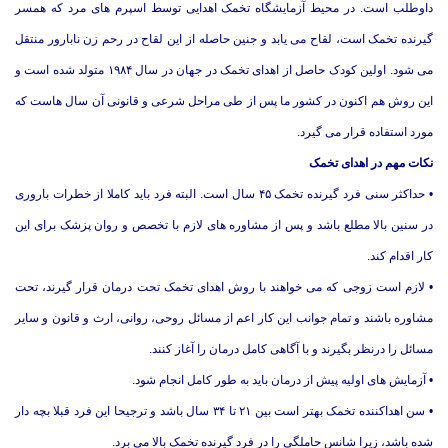
داوطلب است. در محیط آزمایشگاه تخمک اهدایی توسط اسپرم های مرد که همسر
گیرنده تخمک است، لقاح می یابد و جنین حاصله از این لقاح در رحم زن نابارور منتقل
می شود. اولین کودک حاصل از اهدای تخمک در جهان در سال ۱۹۸۴ متولد شده است و
این روش هم اکنون در کشور ما پس از طی مراحل شرعی و قانونی آن سال هاست که
مورد استفاده قرار می گیرد.
نکات مهم در اهدای تخمک
• حداکثر سنی فرد گیرنده تخمک ۴۵ سال است. البته فرد باید کاملا از خطرات باروری
در سنین بالا مطلع باشد و پس از مشاوره های لازم با تخصص و روان پزشک برای این
کار اقدام کند.
• لازم است زوجی که می خواهند با روش اهدای تخمک تحت درمان قرار گیرند، تحت
مشاوره باشند و تمام جوانب این کار اعم از مسائل روحی، روانی، ارث و قانون و سایر
مسائل را درنظر بگیرند و با آگاهی کامل درمان را آغاز کنند.
• آزمایش های اولیه پیش از درمان باید به طور کامل انجام شود.
• سن اهداکننده تخمک بهتر است بین ۲۱ تا ۳۴ سال باشد و ترجیحا این فرد قبلا بچه دار
شده باشد، زیرا شانس حاملگی را در فرد گیرنده تخمک بالا می برد.