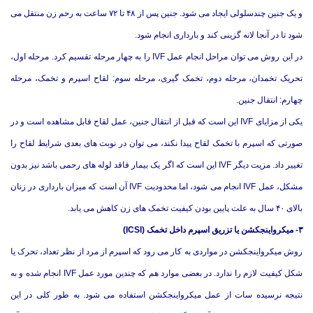
و یک جنین چندسلولی ایجاد می شود. جنین پس از ۴۸ تا ۷۲ ساعت به رحم زن منتقل می
شود تا در آنجا لانه گزینی کند و بارداری انجام شود.
در این روش می توان مراحل انجام عمل IVF را به چهار مرحله تقسیم کرد. مرحله اول،
تحریک تخمدان، مرحله دوم، تخمک گیری، مرحله سوم: لقاح اسپرم و تخمک، مرحله
چهارم: انتقال جنین.
یکی از مزایای IVF این است که قبل از انتقال جنین، عمل لقاح قابل مشاهده است و در
صورتی که اسپرم با تخمک لقاح پیدا نکند، می توان در نوبت های بعدی شرایط لقاح را
تغییر داد. مزیت دیگر IVF این است که اگر یک بیمار فاقد لوله های رحمی باشد نیز بدون
مشکل، عمل IVF انجام می شود، اما محدودیت IVF آن است که میزان بارداری در زنان
بالای ۴۰ سال به علت پایین بودن کیفیت تخمک های زن کاهش می یابد.
۳- میکرواینجکشن یا تزریق اسپرم داخل تخمک (ICSI)
روش میکرواینجکشن در مواردی به کار می رود که اسپرم از مرد از نظر تعداد، تحرک یا
شکل کیفیت لازم را ندارد. در بعضی موارد هم که چندین مورد عمل IVF انجام شده و به
نتیجه نرسیده سات از عمل میکرواینجکشن استفاده می شود. به طور کلی در این