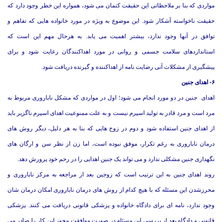
مواردی که بنا بر ملاحظاتی این حقیقت کتمان می شود، همواره این خطر وجود دارد که
حقیقت ناخواسته آشکار شود. این موضوع به ویژه در مورد خانواده هایی که تفاهم و
توافق در آنها وجود ندارد، بیشتر اهمیت می یابد. به هرحال مهم این است که
استانداردهای سلامت جسمی و روانی در مورد اهداکنندگان رعایت شود و برای
پیشگیری از مشکلات آنی رضایت نامه از اهداکننده و گیرنده دریافت شود.
۶- اهدای جنین
اهدای جنین در دو مورد انجام می شود؛ اول در مواردی که مشکل ناباروری مربوط به
مرد است و مرد قادر به تولید اسپرم نیست و به علت ممنوعیت اهدای اسپرم ناگزیر باید
از اهدای جنین استفاده شود و دوم در زوج هایی که بنا به هر دلیل، دیگر روش های
درمان ناباروری به رغم تکرار، موفق نبوده است، اما زن از نظر سن و ارگان های
نگهداری جنین مشکلی ندارد و می تواند یک جنین اهدایی را در رحم خود پرورش دهد.
روند اهدای جنین به این ترتیب است که زوجین بعد از مراجعه به مرکز ناباروری و
محرزشدن این مسئله که با هیچ کدام از روش های درمان ناباروری امکان درمان شان
وجود ندارد، نامه ای برای دادگاه خانواده و پزشکی قانونی دریافت می کنند. پزشکی
قانونی و دادگاه بعد از بررسی این مسئله در صورت موافقت مجوز این کار را صادر می