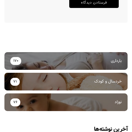
بارداری
170
خردسال و کودک
71
نوزاد
76
آخرین نوشته‌ها