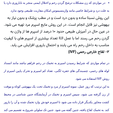
• در مواردی که زن مشکلات ترشح گردن رحم و اختلال ایمنی منجر به ناباروری دارد یا
به علت درد و شرایط خاصی مانند واژینسیموس امکان مقاربت طبیعی وجود ندارد.
این روش نسبتا ساده و بدون درد است و در مطب پزشک و بدون نیاز به
بیهوشی نیز قابل انجام است. در این روش مایع اسپرم مرد تهیه می شود.
در عین حال در آمیزش طبیعی حدود ۱۰ درصد از اسپرم ها از واژن به
گردن رحم می رسند اما با عمل IUI تعداد بیشتری از اسپرم های با کیفیت
مناسب به داخل رحم راه می یابند و احتمال باروری افزایش می یابد.
۲- لقاح خارجی رحمی (IVF)
در تمام مواردی که شرایط رسیدن اسپرم به تخمک در رحم فراهم نباشد مانند انسداد
لوله های رحمی، چسبندگی های حفره لگنی، تعداد کم اسپرم و تحرک پایین اسپرم از
روش IVF استفاده می شود.
به این ترتیب که روز عمل، نمونه اسپرم از مرد و تخمک تحت یک بیهوشی کوتاه و موقت
از زن گرفته می شود، سپس اسپرم و تخمک در آزمایشگاه جنین شناسی در محیط
کشت مجاور یکدیگر قرار داده می شود تا اسپرم خودش وارد تخمک شده و آن را بارور
کند. به تخمک لقاح یافته، جنین گفته می شود. جنین تک سلولی شروع به تقسیم می کند