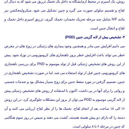
روش، یک اسپرم در محیط آزمایشگاه به داخل یک تخمک تزریق می شود که به دنبال آن
لقاح و تقسیم سلولی صورت می گیرد و جنین تشکیل می شود. میکرواینجکشن نیز
مانند IVF شامل چند مرحله تحریک تخمدان، تخمک گیری، تزریق اسپرم داخل تخمک و
لقاح و انتقال جنین است.
۴- تشخیص بیش از لانه گزینی جنین (PGD)
می دانیم افزایش سن مادر و همچنین وجود بیماری های ژنتیکی در زوج های در معرض
خطر می تواند باعث افزایش خطر بروز ناهنجاری های کروموزومی در نوزاد شود. پیش
از این روش های تشخیص ژنتیکی قبل از تولد موسوم به PND برای بررسی ناهنجاری
های کروموزومی جنین قبل از تولد استفاده می شد، اما در صورت تشخیص ناهنجاری در
جنین، تصمیم گرفتن در مورد سقط جنین برای زوج بسیار مشکل بود و صدمات جسمی
و روانی را برای آنها در پی داشت. اکنون با استفاده از روش های تشخیص ژنتیکی پیش
از لانه گزینی موسوم به PGD می توان از بروز این مشکلات جلوگیری کرد. در این روش
۱۶ الی ۱۸ ساعت بعد از انجام لقاح، تخمک ها را از نظر لقاح ارزیابی می کنند و آن
دسته را که دارای دو پیش هسته هستند، کشت می دهند و سپس در روز سوم هنگامی
که جنین در مرحله ۶ تا ۸ سلولی است.