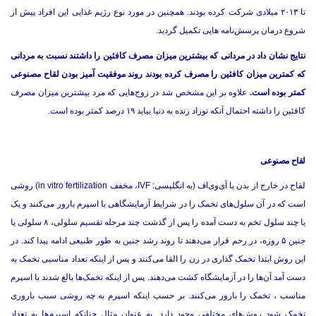
تا ۲۰۱۳ میلادی شرکت کرده بودند. همچنین در مورد نوع رژیم غذایی این افراد پیش از
شروع درمان پرسش‌نامه هایی تکمیل گردید.
نتایج نشان داد در مردانی که بیشترین میزان مصرف کافئین را داشتند نسبت به مردانی
که کمترین میزان کافئین را مصرف کرده بودند روند موفقیت آمیز بودن لقاح مصنوعی
کمتر بوده است.
علاوه بر این مشخص شد در زوج‌هایی که مرد بیشترین میزان مصرف
کافئین را داشته احتمال آنکه نوزاد زنده به دنیا بیاید ۱۹ درصد کمتر بوده است.
لقاح مصنوعی
لقاح در خارج از بدن یا آی‌وی‌اف (به انگلیسی: IVF، مخفف in vitro fertilization) روشی
است که در آن سلول‌های تخمک را در شرایط آزمایشگاهی با اسپرم بارور می‌کنند و یک
یا چند سلول تخم به دست آمده را پس از گذشت چند مرحله تقسیم سلولی، ۸ سلولی یا
جنین ۵ روزه، در رحم قرار می‌دهند تا روند رشد جنین به طور طبیعی ادامه پیدا کند. در
این روش ابتدا تخمک گذاری در زن را القا می‌کنند و پس از اینکه تعداد مناسبی تخمک به
دست آمد آن‌ها را در آزمایشگاه کشت می‌دهند. پس از اینکه تخمک‌ها بالغ شدند با اسپرم
مناسب ، تخمک را بارور می‌کنند. بر حسب اینکه اسپرم به چه روشی سبب باروری
تخمک شود روش‌های مختلفی وجود دارد. به عنوان مثال چنانکه اسپرم‌ها به تعداد