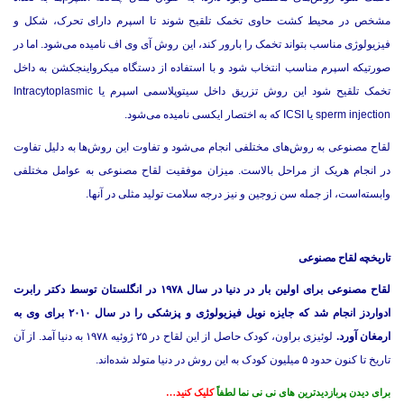
مشخص در محیط کشت حاوی تخمک تلقیح شوند تا اسپرم دارای تحرک، شکل و
فیزیولوژی مناسب بتواند تخمک را بارور کند، این روش آی وی اف نامیده می‌شود. اما در
صورتیکه اسپرم مناسب انتخاب شود و با استفاده از دستگاه میکرواینجکشن به داخل
تخمک تلقیح شود این روش تزریق داخل سیتوپلاسمی اسپرم یا Intracytoplasmic
sperm injection یا ICSI که به اختصار ایکسی نامیده می‌شود.
لقاح مصنوعی به روش‌های مختلفی انجام می‌شود و تفاوت این روش‌ها به دلیل تفاوت
در انجام هریک از مراحل بالاست. میزان موفقیت لقاح مصنوعی به عوامل مختلفی
وابسته‌است، از جمله سن زوجین و نیز درجه سلامت تولید مثلی در آنها.
تاریخچه لقاح مصنوعی
لقاح مصنوعی برای اولین بار در دنیا در سال ۱۹۷۸ در انگلستان توسط دکتر رابرت
ادواردز انجام شد که جایزه نوبل فیزیولوژی و پزشکی را در سال ۲۰۱۰ برای وی به
ارمغان آورد.
لوئیزی براون، کودک حاصل از این لقاح در ۲۵ ژوئیه ۱۹۷۸ به دنیا آمد. از آن
تاریخ تا کنون حدود ۵ میلیون کودک به این روش در دنیا متولد شده‌اند.
برای دیدن پربازدیدترین های نی نی نما لطفاً
کلیک کنید…