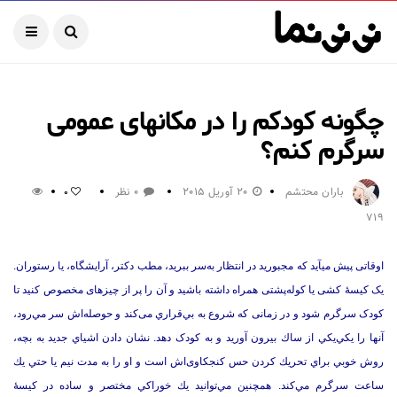
چگونه کودکم را در مکانهای عمومی
سرگرم کنم؟
باران محتشم
20 آوریل 2015
0 نظر
0
719
اوقاتی پیش می‏آید که مجبورید در انتظار به‌سر ببرید، مطب دکتر، آرایشگاه، یا رستوران.
یک کیسۀ کشی یا کوله‌پشتی همراه داشته باشيد و آن را پر از چیزهای مخصوص كنيد تا
کودک سرگرم شود و در زمانی که شروع به بي‌قراري می‌کند و حوصله‌اش سر مي‌رود،
آنها را يكي‌يكي از ساك بيرون آورید و به کودک دهد.‌ نشان دادن اشياي جديد به بچه،
روش خوبي براي تحريك كردن حس کنجکاوی‌اش است و او را به مدت نيم يا حتي يك
ساعت سرگرم مي‌كند.‌ همچنين مي‌توانيد يك خوراكي مختصر و ساده در كيسۀ