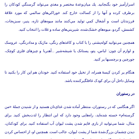
اسرارآميز خود بگنجانيد.‌ يك ميان‌وعدۀ مختصر و مغذي می‌تواند گرسنگي كودكان را
برطرف کرده و آنها را از کسالت خارج کند.‌ خوراكي‌هاي سالمي كه مورد علاقۀ
فرزندتان است و آشغال كمي توليد مي‌كنند مانند ميوه‌هاي تازه، پنير، سبزيجات،
كشمش، گردو، ميوه‌هاي خشک‌شده، شيريني‌هاي ساده و غلات را انتخاب كنيد.‌
همچنین می‌توانید کوله‌پشتی را با کتاب و کاغذهای رنگی، ماژیک و مدادرنگی، عروسک
و لوازم آن چون: لباس، پتو، پستانک یا شیشه‌شیر .‌.‌.‌آهن‏ربا و چیزهای فلزی کوچک،
جورچین و برچسب‏ها پر کنید.‌
هنگام پر کردن کیسۀ همراه، از تخیل خود استفاده کنید.‌ خودتان هم این کار را بکنید تا
وسایل داخل آن برای کودک غافلگیرکننده باشد.
در رستوران
اگر هنگامی که در رستوران، منتظر آماده شدن غذای‌تان هستید و از شنیدن جملۀ «من
گرسنه‌ام» خسته شده‌اید، راه‌هایی وجود دارد که این انتظار را لذت‌بخش کنید.‌ برای
مثال، شما می‌توانید از بازی قایم شدن پشت لیوان آب استفاده کنید.‌ برای کودکتان،
دیدن چشمان بزرگ‌شدۀ شما از پشت لیوان، جالب است.‌ همچنین او، از احساس کردن