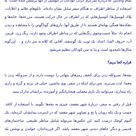
تمام والديني كه دربارۀ سرگرم كردن كودكان در اتومبيل از آنها پرسش شده است، به
استفاده از مناظر اطراف به هنگام سفر تمايل نشان داده‌اند.‌ تابلوهاي علائم و اعلانات،
پلاك اتومبيل‌ها؛ اتومبيل‌هايي كه در اطراف در حال حركت هستند، مزرعه‌ها، خانه‌ها و
دهكده‌ها همگي بهانه‌اي هستند تا از طريق آنها، بازي‌هاي گوناگوني را با مشاهده و ديدن
انجام داد؛ مثلاً جست‌وجوي رنگ‌هايي كه در مناظر اطراف وجود دارند، رنگ زرد، قرمز،
آب، حروف الفبا، اعداد، يك توپ، يك گوسفند، آقايي كه كلاه به سر دارد و.‌.‌.‌ .‌ اين‌گونه
مثال‌ها نامحدود است و بنا به سن كودكان تنظيم مي‌شود.‌
قراره کجا بریم؟
بچه‌ها، سروکله زدن برای کشف رمزهای پنهانی را دوست دارند و از سروکله زدن با
معما، لذت می‌برند.‌ پس برای اینکه در سفر، توی ماشین، خیلی غر نزنند و گریه و زاری
راه نیندازند، می‌توانید یک بازی معمایی هیجان‌انگیز و آموزنده، برایشان تدارک بینید.‌
قبل از رفتن به سفر، دربارۀ شهر مقصد، چیزی به بچه‌ها نگویید.‌ با استفاده از کاغذ،
چسب و یک تکه روبان یا نخ و تصاویر شهر مقصد که در اینترنت پیدایشان کرده‌اید، یک
آلبوم کوچک درست کنید.‌ این عکس‌ها می‌تواند شامل مناظر طبیعی، ساختمان‌های
قدیمی و دیگر جاهای دیدنی شهر مقصد باشد.‌ اگر فرزندانتان، خواندن و نوشتن بلد