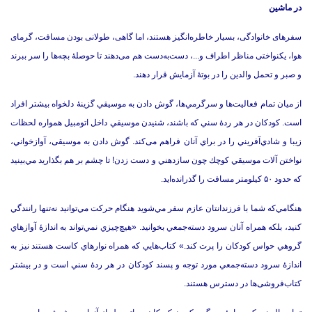
در ماشین
سفرهای خانوادگی، بسیار خاطره‌انگیز هستند، اما گاهی، طولانی بودن مسافت، گرمای
هوا، یکنواختی مناظر اطراف و.‌.‌.‌، دست‌به‌دست هم می‌دهند تا حوصلۀ بچه‌ها را سر ببرند
و صبر و تحمل والدین را در بوتۀ آزمایش قرار دهند.‌
از ميان تمام فعاليت‌ها و سرگرمي‌ها، گوش دادن به موسيقي گزینۀ دلخواه بیشتر افراد
است.‌ كودكان در هر ردۀ سني كه باشند، شنیدن موسيقي داخل اتومبيل همواره لحظات
زيبا و شادي‌آفريني را در براي آنان فراهم می‌کند.‌ گوش دادن به موسیقی، آوازخواني،
نواختن آلات موسيقي كوچك چون سازدهني و دست زدن! تا چشم بر هم بگذاريد مي‌بينيد
كه حدود ۵۰ كيلومتر مسافت را گذرانده‌ايد.‌
هنگامي‌كه شما با فرزندانتان عازم سفر مي‌شويد هنگام حركت مي‌توانيد نه‌تنها رانندگي
كنيد، بلكه همراه آنان سرود دسته‌جمعي بخوانيد.‌ «هيچ‌چيزي نمي‌تواند به اندازۀ آوازهاي
گروهي حواس كودكان را پرت كند.» كتاب‌هايي كه همراه نوارهاي كاست هستند نيز به
اندازۀ سرود دسته‌جمعي مورد توجه و پسند كودكان در هر ردۀ سني است و در بیشتر
کتاب‌فروشی‌ها در ‌دسترس هستند.‌