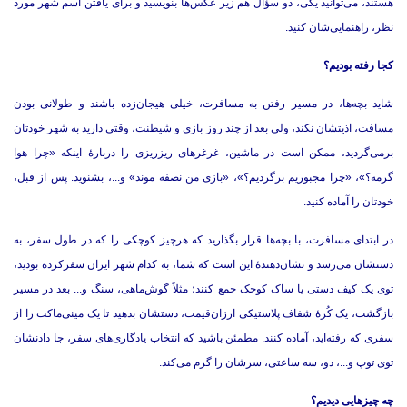
هستند، می‌توانید یکی، دو سؤال هم زیر عکس‌ها بنویسید و برای یافتن اسم شهر مورد
نظر، راهنمایی‌شان کنید.‌
کجا رفته بودیم؟
شاید بچه‌ها، در مسیر رفتن به مسافرت، خیلی هیجان‌زده باشند و طولانی بودن
مسافت، اذیتشان نکند، ولی بعد از چند روز بازی و شیطنت، وقتی دارید به شهر خودتان
برمی‌گردید، ممکن است در ماشین، غرغرهای ریزریزی را دربارۀ اینکه «چرا هوا
گرمه؟»، «چرا مجبوریم برگردیم؟»، «بازی من نصفه موند» و.‌.‌.‌، بشنوید.‌ پس از قبل،
خودتان را آماده کنید.‌
در ابتدای مسافرت، با بچه‌ها قرار بگذارید که هرچیز کوچکی را که در طول سفر، به
دستشان می‌رسد و نشان‌دهندۀ این است که شما، به کدام شهر ایران سفرکرده بودید،
توی یک کیف دستی یا ساک کوچک جمع کنند؛ مثلاً گوش‌ماهی، سنگ و.‌.‌.‌ بعد در مسیر
بازگشت، یک کُرۀ شفاف پلاستیکی ارزان‌قیمت، دستشان بدهید تا یک مینی‌ماکت را از
سفری که رفته‌اید، آماده کنند.‌ مطمئن باشید که انتخاب یادگاری‌های سفر، جا دادنشان
توی توپ و.‌.‌.‌، دو، سه ساعتی، سرشان را گرم می‌کند.‌
چه چیزهایی دیدیم؟