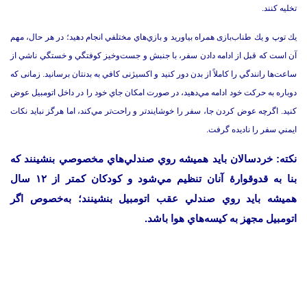
تخليه كنند.‌
يك توپ و يك طناب‌بازی همراه بیاورید و بازي‌هاي مختلفي انجام دهيد؛ در هر حال، مهم
آن است كه قبل از ادامه دادن سفر، با جنبش و جست‌وخيز كوفتگي و خستگي ناشي از
ساعت‌ها رانندگي را كاملاً از بدن دور کنید و اكسيژنی كافي به بدنتان برسانيد.‌ زمانی که
دوباره به حركت خود ادامه مي‌دهيد، در صورت امكان جاي خود را در داخل اتومبيل عوض
كنيد.‌ اگرچه عوض كردن جا، سفر را خوشايندتر و راحت‌تر مي‌كند، اما هرگز نبايد نكات
ايمني سفر را ناديده گرفت.‌
نکته: خردسالان بايد هميشه روي صندلي‌هاي مخصوصي بنشينند كه
بنا به قدوقوارۀ آنان تنظيم مي‌شود و كودكان كمتر از ۱۲ سال
هميشه بايد روي صندلي عقب اتومبيل بنشينند؛ به‌خصوص اگر
اتومبيل مجهز به كيسه‌هاي هوا باشد.