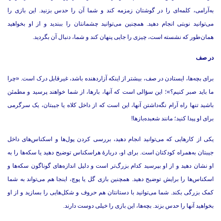
به‌آرامی، کلمه‌ای را در گوشتان زمزمه کند و شما آن را حدس بزنید.‌ این بازی را
می‌توانید نوبتی انجام دهید.‌ همچنین می‌توانید چشمانتان را ببندید و از او بخواهید
همان‌طور که نشسته است، چیزی را جایی پنهان کند و شما، دنبال آن بگردید.‌
در صف
برای بچه‌ها، ایستادن در صف، بیشتر از اینکه آزاردهنده باشد، غیرقابل درک است.‌ «چرا
ما باید صبر کنیم؟»؛ این سؤالی است که آنها، بارها، از شما خواهند پرسید و مطمئن
باشید تنها راه آرام نگه‌داشتن آنها، این است که از داخل کلاه یا جیبتان، یک سرگرمی
برای او پیدا کنید؛ مانند شعبده‌بازها!
یکی از کارهایی که می‌توانید انجام دهید، بررسی کردن پول‌ها و اسکناس‌های داخل
جیبتان به‌همراه کودکتان است.‌ برای او، دربارۀ هراسکناس توضیح دهید یا سکه‌ها را به
او نشان دهید و از او بپرسید کدام بزرگ‌تر است و دلیل اندازه‌های گوناگون سکه‌ها و
اسکناس‌ها را برایش توضیح دهید.‌ همچنین بازی گل یا پوچ، اینجا هم می‌تواند به شما
کمک بزرگی بکند.‌ شما می‌توانید با دستانتان هم حروف و شکل‌هایی را بسازید و از او
بخواهید آنها را حدس بزند.‌ بچه‌ها، این بازی را خیلی دوست دارند.‌