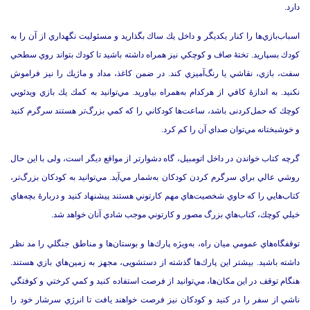
دارد.‌
اسباب‌بازي‌ها را كنار يكديگر و داخل يك ساك بگذارید و مسئوليت نگهداري از آن را به
كودك بسپاريد.‌ تختۀ صاف و كوچكي نیز همراه داشته باشيد تا كودك بتواند روي سطحي
سفت، بازي، نقاشي يا رنگ‌آميزي كند.‌ در ضمن كاغذ، مداد و ماژيك را نيز فراموش
نكنيد.‌ به اندازۀ كافي از هركدام به‌همراه بياوريد.‌ مي‌توانيد به كمك يك بازي ويدئويي
كوچك كه ‌حمل‌کردنی باشد، ساعت‌ها كودكاني را كه كمي بزرگ‌تر هستند سرگرم كنيد
و خوشبختانه مي‌توان صداي آن را كم كرد.‌
گرچه كتاب خواندن در داخل اتومبيل، گاه دشوارتر از مواقع ديگر است، ولی با اين حال
روشي عالي براي سرگرم كردن كودكان به‌شمار مي‌آيد.‌ مي‌توانيد به كودكان بزرگ‌تر،
كتاب‌هايي را كه حاوي شخصيت‌هاي مهم كارتوني هستند پيشنهاد كنيد و دربارۀ بچه‌هاي
خيلي كوچك، كتاب‌هاي بزرگ مصور و كارتوني موجب شادي آنان خواهد شد.‌
توقفگاه‌هاي عمومي ميان راه، به‌ویژه پارك‌ها و بوستان‌ها و مناطق جنگلي را مد نظر
داشته باشيد.‌ بیشتر اين پارك‌ها گذشته از دستشویی، مجهز به زمين‌هاي بازي هستند.‌
هنگام توقف در اين مكان‌ها، مي‌توانيد از فرصت استفاده کنید و كمي كرختي و كوفتگي
ناشي از سفر را در كنيد و كودكان نيز فرصت خواهند يافت تا انرژي سرشار خود را