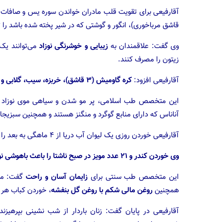
قاشق مرباخوری)، انگور و گوشتی که در شیر پخته شده باشد را ت
وی گفت: علاقمندان به
زیبایی و خوشرنگی نوزاد
زیتون را مصرف کنند.
آقارفیعی افزود:
کره گاومیش (۳ قاشق)، خربزه، سیب، گلابی و انار همگی در زیبایی نوزاد اثرگذار هستند.
این متخصص طب اسلامی، پر مو شدن و سیاهی موی نوزاد را ب
آناناس که دارای منابع گوگرد و منگنز هستند و همچنین سبزیجات
آقارفیعی خوردن روزی یک لیوان آب دریا از ۴ ماهگی به بعد را باعث طلایی شدن موی نوزاد دانست.
وی خوردن کندر و ۲۱ عدد مویز در صبح ناشتا را باعث باهوشی نوزاد و مصرف خرما و پخش صوت قرآن را سبب شجاعت نوزاد دانست.
این متخصص طب سنتی برای
زایمان آسان و راحت
همچنین
روغن مالی شکم با روغن گل بنفشه
، خوردن کباب هر ۳ روز یکبار و غذاهای مایع را در یک زایمان راحت و خوب موثر است
آقارفیعی در پایان گفت: زنان باردار از شب نشینی بپرهیزن