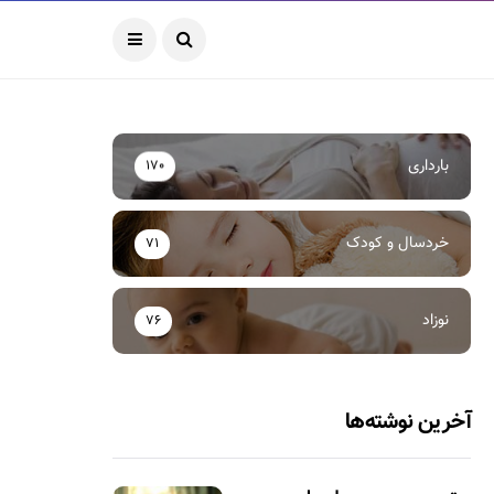
بارداری
170
خردسال و کودک
71
نوزاد
76
آخرین نوشته‌ها