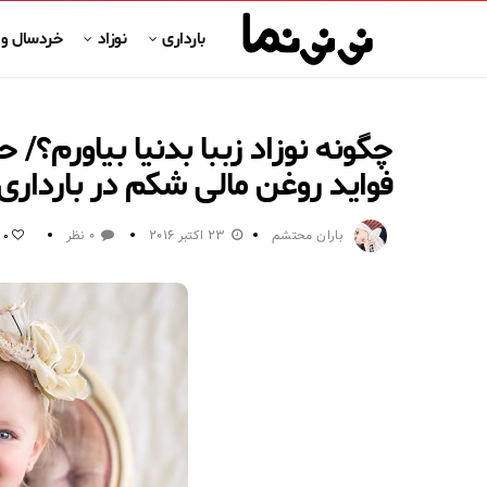
بارداری
نوزاد
خردسال و
چگونه نوزاد زببا بدنیا بیاورم؟/ 
فواید روغن مالی شکم در بارداری
باران محتشم
23 اکتبر 2016
0 نظر
0