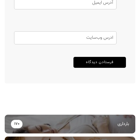
بارداری
170