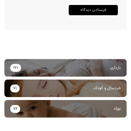
بارداری
170
خردسال و کودک
71
نوزاد
76