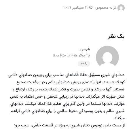
ترانه محمودی
11 سپتامبر 2021
یک نظر
هومن
28 جولای 2015 در 4:50 ب.ظ
پاسخ
دندانهاي شيري مسؤول حفظ فضاهاي مناسب براي روييدن دندانهاي دائمي
كودك هستند. آنها راهنماي رويش دندانهاي دائمي در موقعيت صحيح
هستند. آنها به رشد و تكامل صورت و فكين كمك كرده، بر رشد، ارتفاع و
شكل صورت اثر مي‏گذارند. دندانها در زيبايي شخص و حس اعتماد به نفس
موثرند. دندانها مسلما در اولين گام براي هضم غذا كمك مي‏كنند. دندانهاي
شيري سالم و بدون پوسيدگي محيط سالمي را براي دندانهاي دائمي فراهم
مي‏كنند.
از دست دادن زودرس دندان شيري به ويژه در قسمت خلفي، سبب بروز