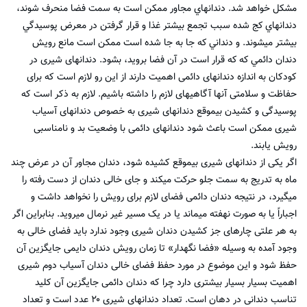
مشكل خواهد شد. دندانهاي مجاور ممكن است به سمت فضا منحرف شوند،
دندانهاي كج شده سبب تجمع بيشتر غذا و قرار گرفتن در معرض پوسيدگي
بيشتر مي‏شوند. و دنداني كه جا به جا شده است ممكن است مانع رويش
دندان دائمي كه كه قرار است در آن فضا برويد، بشود. دندان‏های شیری در
کودکان به اندازه دندان‏های دائمی اهمیت دارند از این رو لازم است که برای
حفاظت و سلامتی آنها آگاهی‏های لازم را داشته باشیم. لازم به ذکر است که
پوسیدگی و کشیدن بی‏موقع دندان‏های شیری به خصوص دندان‏های آسیاب
شیری ممکن است باعث شود دندان‏های دائمی با وضعیت بد و نامناسبی
رویش یابند.
اگر یکی از دندان‏های شیری بی‏موقع کشیده شود، دندان مجاور آن در عرض چند
ماه به تدریج به سمت جلو حرکت می‏کند و جای خالی دندان از دست رفته را
می‏گیرد، در نتیجه دندان دائمی فضای لازم برای رویش را نخواهد داشت و
اجباراً یا به صورت نهفته می‏ماند یا در یک مسیر غیر نرمال می‏روید. بنابراین اگر
به هر علتی چاره‏ای جز کشیدن دندان شیری وجود ندارد باید فضای خالی به
وجود آمده به وسیله «فضا نگهدار» تا زمان رویش دندان دایمی جایگزین آن
حفظ شود و این موضوع در مورد حفظ فضای خالی دندان آسیاب دوم شیری
اهمیت بسیار بسیار بیشتری دارد چرا که دندان دائمی جایگزین آن کلید
تناسب دندانی در دهان است. تعداد دندان‏های شیری ۲۰ عدد است و تعداد