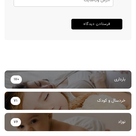
بارداری
170
خردسال و کودک
71
نوزاد
76