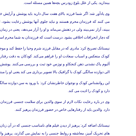
بیندازید. یکی از علل بلوغ زودرس بچه‌ها همین مسئله است.
وی یادآور شد: اگر شما فرزند بالای هفت سال دارید باید پوشش و آرایش خ
می کنند که فرزندان محرم هستند و نباید جلوی آنها پوشش رعایت بشود، 
ببیند، آزار نمی‌بیند ولی در ذهنش می‌ماند و او را آزار می‌دهد، یعنی در ز
که دچار انحرافات اخلاقی بشود. درست است که فرزندتان به شما محرم است
نیستانک تصریح کرد: مادری که در مقابل فرزند شرم وحیا را حفظ کند و موجبات
کودک منعکس و اسباب سعادت او را فراهم می‌کند. کودکان به دقت رفتار والدین
آلبوم پاک نشدنی ذهن کنجکاو و نورَس خود ثبت و بررسی می­‌کنند. پوش
الی دوازده سالگی کودک با گرافیک بالا تصویر برداری می کند یعنی او را مبتل
این روانشناس کودک و نوجوان خاطرنشان کرد: با ورود به سن دوازده سالگی و
دارد و کودک را اذیت می کند.
وی در باره رعایت نکات لازم از سوی والدین برای سلامت جنسی فرزندا
دارد. والدین باید از رفتارهایی خاص در حضور فرزندان پرهیز کنند.
نیستانک اضافه کرد: پرهیز از دیدن فیلم های نامناسب جنسی که در آن زنان
های تحریک آمیز، معاشقه و روابط جنسی را به نمایش می گذارند، پرهیز وال