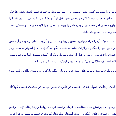
ودتان را مدیریت کنید، یعنی پوشش و آرایش مربوط به خلوت شما باشد. بعضی‌ها فکر
البته این درست است؛ اگر فرزند در سن قبل از آموزشگاهی، قسمتی از بدن شما را
مان بلوغ جنسی اگر قسمتی از بدن مادر را ببیند، بالفعل او را اذیت می کند و ممکن است
 ولی باید محدودیتی باشد.
 تضعیف آن را فراهم نیاورد، تصویر زیبا و دلنشین و آبرومندانه‌ای از خود در آینه ذهن
 خود را پیگیری و از آن تقلید می­‌کنند، الگو می­‌گیرند، آن را اظهار می­‌کنند و در
ش قدری راحت مادر و پدر تا قبل از شش سالگی نگران کننده نیست، اما بین سن شش
ا به انحراف اخلاقی نمی‌کند اما در ذهن کودک ثبت و باقی می ماند.
 بلوغ، پوشیدن لباس‌های نیمه عریان و باز، تنگ، نازک و بدن نمای والدین تاثیر سوء
ن­ گفت: رعایت اصول اخلاقی جنسی در خانواده، نقش مهمی در سلامت جنسی کودکان
 و مردان با پوشش های نامناسب، عریان و نیمه عریان، روابط و رفتارهای زننده، رقص
دین از شوخی های رکیک و زننده، ایماها، اشاره‌ها، کنایه‌های جنسی، لمس و در آغوش