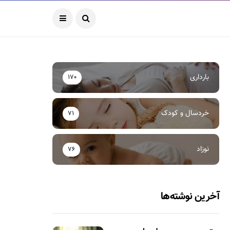
بارداری
170
خردسال و کودک
71
نوزاد
76
آخرین نوشته‌ها