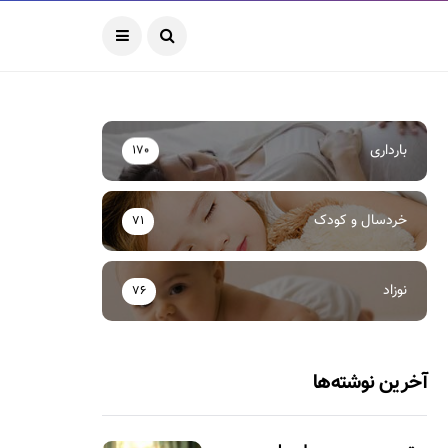
بارداری
170
خردسال و کودک
71
نوزاد
76
آخرین نوشته‌ها