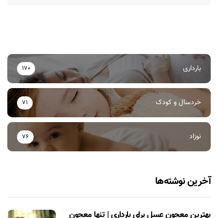
بارداری
170
خردسال و کودک
71
نوزاد
76
آخرین نوشته‌ها
بهترین معجون عسل برای بارداری | تنها معجون