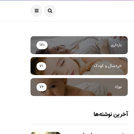
بارداری
170
خردسال و کودک
71
نوزاد
76
آخرین نوشته‌ها