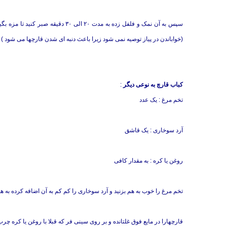
سپس به آن نمک و فلفل زده به مدت ۲۰ 
(خواباندن در پیاز توصیه نمی شود زیرا باعث دنبه ای شدن قارچها می شود )
کباب قارچ به نوعی دیگر
:
تخم مرغ : یک عدد
آرد سوخاری : یک قاشق
روغن یا کره : به مقدار کافی
تخم مرغ را خوب به هم بزنید و آرد سوخاری را کم کم به آن اضافه کرده به هم
قارچهارا در مایع فوق غلتانده و بر روی سینی فر که قبلا با روغن یا کره چرب 