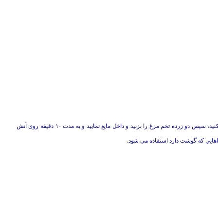
مقداری قارچ را با چند دانه پياز خرد شده در مقداری آب گوشت بپزيد و له کنيد، سپس دو زرده تخم مرغ را بزنيد و داخل مايع نماييد و به مدت ۱۰ دقيقه روی آتش
غذاهايي که گوشت دارد استفاده می شود.