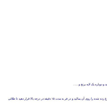
 و دوباره یک لایه برنج و … .
تابالای ظرف ادامه دهید سپس روی ظرف را با خمیر نان بپوشانید و تخم مرغ زده شده را روی آن بمالید و در فر به مدت ۱۵ دقیقه در درجه بالا قرار دهید تا طلائی