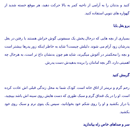
کنید و بدنتان را به آرامی از ناحیه کمر به بالا حرکت دهید، هر موقع خسته شدید از
گهواره های ننويي استفاده کنید.
برو بغل بابا
بسیاری از بچه هایی که درحال پخش یک سمفونی گوش خراش هستند با رفتن در بغل
پدرشان زود آرام می شوند. دلیلش چیست؟ شاید به خاطر اینکه زور پدرها بیشتر است
و بچه را محکمتر در آغوش میگیرند، شاید هم چون بدنشان داغ تر است، به هرحال چه
اهمیتی دارد، اگر بچه امانتان را بریده بدهیدش دست پدرش.
گرمش کنید
رحم گرم و نرمتر از اتاق خانه است. کودک شما به محل زندگی قبلی اش عادت کرده
است. او را در یک قنداق گرم و سبک طوری که دست هایش روی سينه اش باشد بپیچید،
یا دراز بکشید و او را روی شکم خود بخوابانید، سپس یک پتوی نرم و سبک روی خود
بکشید.
سر و صداهای خاص راه بیاندازید