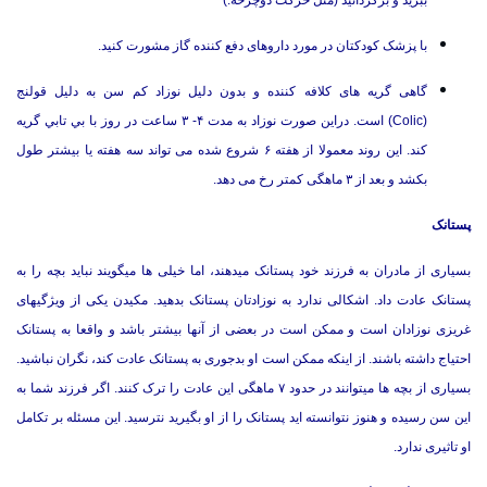
ببرید و برگردانید (مثل حرکت دوچرخه.)
با پزشک کودکتان در مورد داروهای دفع کننده گاز مشورت کنید.
گاهی گریه های کلافه کننده و بدون دليل نوزاد كم سن به دلیل قولنج
(
(Colic
است. دراین صورت نوزاد به مدت ۴- ۳ ساعت در روز با بي تابي گریه
کند. این روند معمولا از هفته ۶ شروع شده می تواند سه هفته یا بیشتر طول
بکشد و بعد از ۳ ماهگی کمتر رخ می دهد.
پستانک
بسیاری از مادران به فرزند خود پستانک میدهند، اما خیلی ها میگویند نباید بچه را به
پستانک عادت داد. اشکالی ندارد به نوزادتان پستانک بدهید. مکیدن یکی از ویژگیهای
غریزی نوزادان است و ممکن است در بعضی از آنها بیشتر باشد و واقعا به پستانک
احتیاج داشته باشند. از اینکه ممکن است او بدجوری به پستانک عادت کند، نگران نباشید.
بسیاری از بچه ها میتوانند در حدود ۷ ماهگی این عادت را ترک کنند. اگر فرزند شما به
این سن رسیده و هنوز نتوانسته اید پستانک را از او بگیرید نترسید. این مسئله بر تکامل
او تاثیری ندارد.