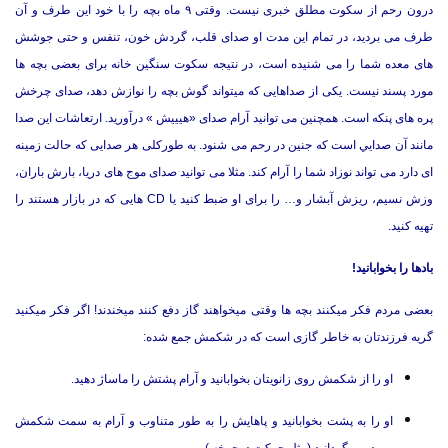
درون رحم از سکوت مطلق خبری نیست. وقتی ۹ ماه بچه را با خود این طرف و آن
طرف می بردید، در تمام این مدت او صدای قلب، گردش خون، تنفس و حتی جوشش
های معده شما را می شنیده است، در نتیجه سکوت سنگین خانه برای بعضی بچه ها
مورد پسند نیست. یکی از صداهایی که میتواند گوش بچه را نوازش دهد، صدای چرخش
پره های پنکه است. همچنین می توانید آرام صدای «هیییش » درآورید. ارتعاشات این صدا
مانند آن صدايي است که جنین در رحم می شنود. به طورکلی هر صدایی که حالت زمینه
ای دارد می تواند نوزاد شما را آرام کند. مثلا می توانید صدای موج های دریا، بارش باران،
وزش نسیم، ریزش آبشار و… را برای او ضبط كنيد یا
CD
هایی که در بازار هستند را
تهیه کنید.
بادها را بخوابانید!
بعضی مردم فکر میکنند بچه ها وقتی میخواهند گاز دفع کنند میخندند! اگر فکر میکنید
گریه فرزندتان به خاطر گازی است که در شکمش جمع شده:
او را از شکمش روی زانویتان بخوابانید و آرام پشتش را ماساژ دهید.
او را به پشت بخوابانید و پاهایش را به طور متناوب و آرام به سمت شکمش