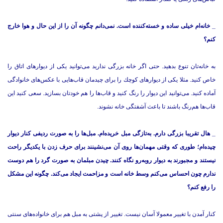
_ خانه‌ام خیلی ساده و خسته‌كننده است. نمی‌دانم چگونه آن را از این حال و هوا خارج
كنم؟
به خانه‌تان تنوع بدهید. حتی اگر خانه بزرگی ندارید می‌توانید یكی از دیوار‌های اتاق را
خاص كنید. مثلا یكی از دیوارهای كوچك را برای چیدمان قاب‌هایی با عكس‌های خانوادگی
آماده كنید. می‌توانید این دیوار را رنگ كنید و قاب‌ها را هم خودتان بسازید. سعی كنید این
قاب‌ها هم‌رنگ باشند تا باعث آشفتگی خانه نشوند.
_ هال تقریبا بزرگی دارم. به‌تازگی مبل خریده‌ام. مبل‌ها را به صورت ردیفی كنار دیوار
چیده‌ام؛ طوری كه وقتی ‌مهمان‌ها روی آن می‌نشینند برای حرف زدن با یكدیگر راحت
نیستند و مجبورند به دیوار روبه‌رو نگاه كنند. چیدن مبلمان به صورت گرد را هم دوست
ندارم چون احساس می‌كنم وسط خانه است و مزاحمت ایجاد می‌كند. چگونه این مشكل
را رفع كنم؟
كنار آمدن با تغییر معمولا آسان نیست. تغییر از پشتی به مبل هم برای خانواده‌های سنتی