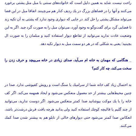
راحت نیست. شاید به همین دلیل است که خانواده‌های سنتی با مبل مثل پشتی برخورد
می‌كنند و آنها را در فضاهای بزرگ در یك ردیف كنار هم می‌چینند. اتفاقا مبل در این فضا
می‌تواند مشكل پشتی را حل كند. در جایی كه دیواری وجود ندارد كه پشتی به آن تكیه زند
تا فضایی گرد برای گفت‌وگو به وجود آورد، می‌توان مبل را به صورت گرد چید. اگر به این
وضعیت عادت ندارید می‌توانید از تقاطع دیوار استفاده كنید و مبلمان را به صورت ال
بچینید؛ یعنی به شكلی كه در هر دو سمت مبل به دیوار تكیه دهد.
_ هنگامی كه ‌مهمان به خانه ام می‌آید، صدای زیادی در خانه می‌پیچد و حرف زدن را
سخت می‌كند، چه كار كنم؟
به احتمال زیاد كف خانه شما از سرامیك یا سنگ است و رویش كفپوشی ندارد. صدا در
چنین محیط‌هایی بیشتر از حد معمول منعكس می‌شود و ایجاد همهمه می‌كند. اگر كف
خانه را با یك موكت بپوشانید صدا كمتر منعكس می‌شود. اگر دوست ندارید، می‌توانید
از چند گلیم یا قالیچه كوچك استفاده كنید ولی بدانید هرچه بافت فرش درشت‌تر باشد،
انعكاس صدا كمتر می‌شود حتی دیوارهای خالی از تابلو هم به بیشتر شدن صدا كمك
می‌كنند.